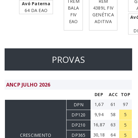
TREM
REM
G
Avó Paterna
BALA
4389L FIV
64 DA EAO
FIV
GENÉTICA
Av
EAO
ADITIVA
D
PROVAS
ANCP JULHO 2026
DEP
ACC
TOP
1,67
61
97
DPN
9,94
58
5
DP120
16,87
63
DP210
5
30,18
64
CRESCIMENTO
DP365
5