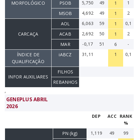
5,750
49
1
MORFOLÓGICO
PSOB
1
4,692
49
2
MSOB
1
6,063
59
0,1
AOL
1
2,692
50
2
CARCAÇA
ACAB
1
-0,17
51
-
MAR
6
31,11
1
0,1
ÍNDICE DE
iABCZ
QUALIFICAÇÃO
FILHOS
INFOR AUXILIARES
REBANHOS
,
GENEPLUS ABRIL
2026
DEP
ACC
RANK
%
1,119
49
99
PN (kg)