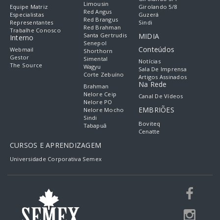
Limousin
Equipe Matriz
Girolando 5/8
Red Angus
Especialistas
Guzerá
Red Brangus
Representantes
Sindi
Red Brahman
Trabalhe Conosco
Santa Gertrudis
MIDIA
Interno
Senepol
Conteúdos
Webmail
Shorthorn
Gestor
Simental
Notícias
The Source
Wagyu
Sala De Imprensa
Corte Zebuíno
Artigos Assinados
Na Rede
Brahman
Nelore Ceip
Canal De Vídeos
Nelore PO
EMBRIÕES
Nelore Mocho
Sindi
Boviteq
Tabapuã
Cenatte
CURSOS E APRENDIZAGEM
Universidade Corporativa Semex