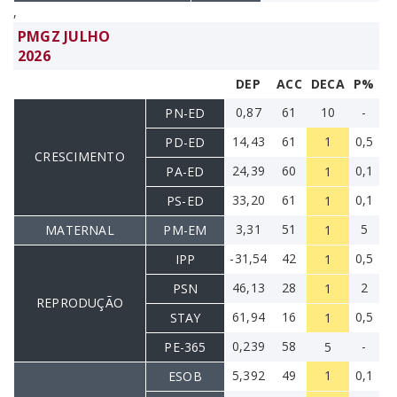
,
PMGZ JULHO
2026
DEP
ACC
DECA
P%
0,87
61
10
-
PN-ED
14,43
61
1
0,5
PD-ED
CRESCIMENTO
24,39
60
0,1
PA-ED
1
33,20
61
0,1
PS-ED
1
3,31
51
5
MATERNAL
PM-EM
1
-31,54
42
0,5
IPP
1
46,13
28
2
PSN
1
REPRODUÇÃO
61,94
16
0,5
STAY
1
0,239
58
-
PE-365
5
5,392
49
1
0,1
ESOB