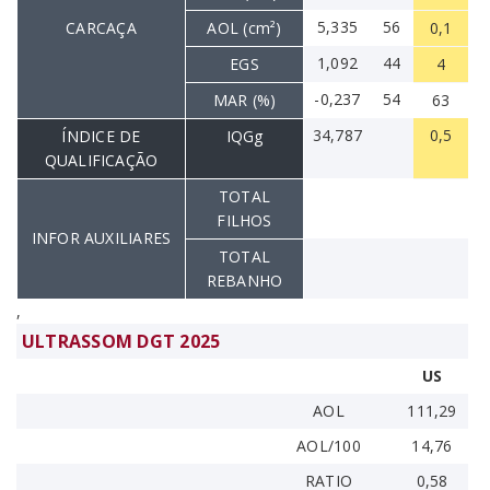
5,335
56
CARCAÇA
AOL (cm²)
0,1
1,092
44
EGS
4
-0,237
54
MAR (%)
63
34,787
0,5
ÍNDICE DE
IQGg
QUALIFICAÇÃO
TOTAL
FILHOS
INFOR AUXILIARES
TOTAL
REBANHO
,
ULTRASSOM DGT 2025
US
AOL
111,29
AOL/100
14,76
RATIO
0,58