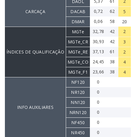
5,37
61
2
DAOL
0,72
62
CARCAÇA
DACAB
5
0,06
58
DMAR
20
32,78
42
2
MGTe
30,93
42
MGTe_CR
3
37,13
61
ÍNDICES DE QUALIFICAÇÃO
MGTe_RE
2
24,45
38
MGTe_CO
4
23,66
38
MGTe_F1
4
0
NF120
0
NR120
0
NN120
INFO AUXILIARES
0
NRN120
0
NF450
0
NR450