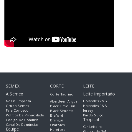
SEMEX
CORTE
LEITE
A Semex
Leite Importado
Corte Taurino
Nossa Empresa
Holandês V&B
Aberdeen Angus
Grupo Semex
Holandês P&B
Black Limousin
Fale Conosco
Jersey
Black Simental
Política De Privacidade
Pardo Suiço
Braford
Tropical
Código De Conduta
Brangus
Canal De Denúncias
Charolês
Gir Leiteiro
Equipe
Hereford
Girolando 3/4