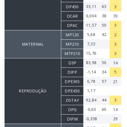
33,11
63
DP450
3
0,004
38
DCAR
70
11,57
50
3
DPAC
5,68
42
MP120
2
7,33
MATERNAL
MP210
3
15,76
MTP210
3
83,98
50
D3P
14
-1,14
34
5
DIPP
0,78
57
DPE365
21
1,17
REPRODUÇÃO
DPE450
92,84
44
3
DSTAY
-0,63
60
DPG
14
-0,338
29
DIPM