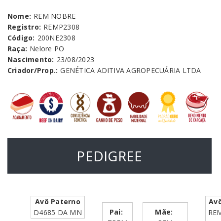
Nome:
REM NOBRE
Registro:
REMP2308
Código:
200NE2308
Raça:
Nelore PO
Nascimento:
23/08/2023
Criador/Prop.:
GENÉTICA ADITIVA AGROPECUÁRIA LTDA
PEDIGREE
Avô Paterno
Av
Pai:
Mãe:
D4685 DA MN
RE