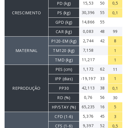
15,53
50
0,5
PD (kg)
30,396
55
CRESCIMENTO
PS (kg)
0,1
14,866
55
GPD (kg)
0,083
48
99
CAR (kg)
2,744
42
8
P120-EM (kg)
7,158
MATERNAL
TM120 (kg)
1
11,217
TMD (kg)
1
1,172
62
PES (cm)
11
-19,197
33
1
IPP (dias)
42,113
38
REPRODUÇÃO
PP30
0,1
0,76
56
RD (%)
30
65,235
16
5
HP/STAY (%)
5,376
45
CFD (1-6)
3
9,397
52
CFS (1-6)
0,5