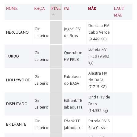
NOME
RAÇA
PTAL
PAI
MÃE
LACT.
MÃE
Doriana FIV
Gir
Jogral FIV
HERCULANO
Cabo Verde
Leiteiro
de Bras
(9.449 KG)
Luneta FIV
Gir
Querubim
TURBO
PRLB (9.992
Leiteiro
FIV PRLB
kg)
Alastra FIV
Gir
Fabuloso
HOLLYWOOD
do BASA
Leiteiro
do BASA
(7.715 KG)
Onda FIV de
Gir
Edhank TE
DISPUTADO
Bras.
Leiteiro
Jabaquara
(14.332 kg)
Gir
Edank TE
Estrela FIV S.
BRILHANTE
Leiteiro
Jabaquara
Rita Cassia