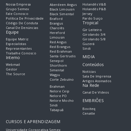
Nossa Empresa
Holandês V&B
Aberdeen Angus
Grupo Semex
Holandês P&B
Black Limousin
Fale Conosco
Jersey
Black Simental
Política De Privacidade
Pardo Suiço
Braford
Tropical
Código De Conduta
Brangus
Canal De Denúncias
Charolês
Gir Leiteiro
Equipe
Hereford
Girolando 3/4
Limousin
Equipe Matriz
Girolando 5/8
Red Angus
Especialistas
Guzerá
Red Brangus
Representantes
Sindi
Red Brahman
Trabalhe Conosco
Santa Gertrudis
MIDIA
Interno
Senepol
Conteúdos
Webmail
Shorthorn
Gestor
Simental
Notícias
The Source
Wagyu
Sala De Imprensa
Corte Zebuíno
Artigos Assinados
Na Rede
Brahman
Nelore Ceip
Canal De Vídeos
Nelore PO
EMBRIÕES
Nelore Mocho
Sindi
Boviteq
Tabapuã
Cenatte
CURSOS E APRENDIZAGEM
Universidade Corporativa Semex