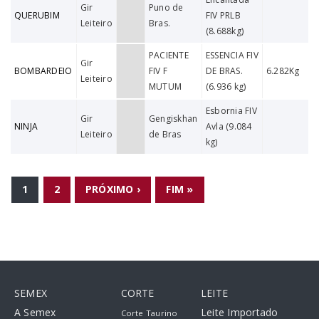
Gir
Puno de
QUERUBIM
FIV PRLB
Leiteiro
Bras.
(8.688kg)
PACIENTE
ESSENCIA FIV
Gir
BOMBARDEIO
FIV F
DE BRAS.
6.282Kg
Leiteiro
MUTUM
(6.936 kg)
Esbornia FIV
Gir
Gengiskhan
NINJA
Avla (9.084
Leiteiro
de Bras
kg)
PÁGINAS
1
2
PRÓXIMO ›
FIM »
SEMEX
CORTE
LEITE
A Semex
Leite Importado
Corte Taurino