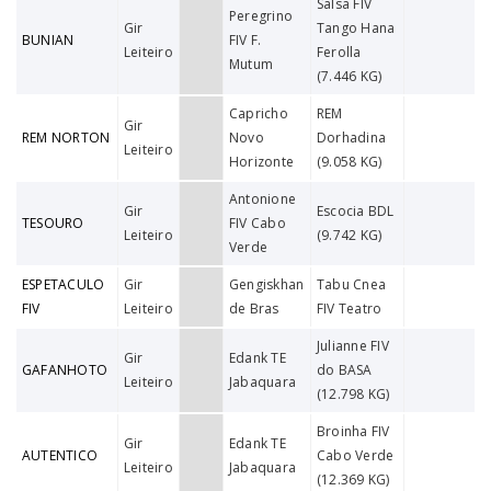
Salsa FIV
Peregrino
Gir
Tango Hana
BUNIAN
FIV F.
Leiteiro
Ferolla
Mutum
(7.446 KG)
Capricho
REM
Gir
REM NORTON
Novo
Dorhadina
Leiteiro
Horizonte
(9.058 KG)
Antonione
Gir
Escocia BDL
TESOURO
FIV Cabo
Leiteiro
(9.742 KG)
Verde
ESPETACULO
Gir
Gengiskhan
Tabu Cnea
FIV
Leiteiro
de Bras
FIV Teatro
Julianne FIV
Gir
Edank TE
GAFANHOTO
do BASA
Leiteiro
Jabaquara
(12.798 KG)
Broinha FIV
Gir
Edank TE
AUTENTICO
Cabo Verde
Leiteiro
Jabaquara
(12.369 KG)