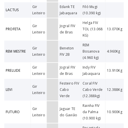
Gir
Edank TE
Filó Mugi
LACTUS
Leiteiro
Jabaquara
(10.390 kg)
Helga FIV
Gir
Jogral FIV
PROFETA
TOL (13.068
13.070Kg
Leiteiro
de Bras
KG)
REM
Gir
Beneton
REM MESTRE
Bosanova
4.960Kg
Leiteiro
FIV 2B
(4.960 kg)
Gir
Jogral FIV
Indy FIV
PRELUDE
13.910Kg
Leiteiro
de Bras
Jabaquara
Festeiro FIV
Coral FIV
Gir
LEVI
Cabo
Cabo Verde
12.388Kg
Leiteiro
Verde
(12.388kg)
Rainha FIV
Gir
Jaguar TE
FUTURO
da Palma
10.900Kg
Leiteiro
do Gavião
(10.900 kg)
Encantada