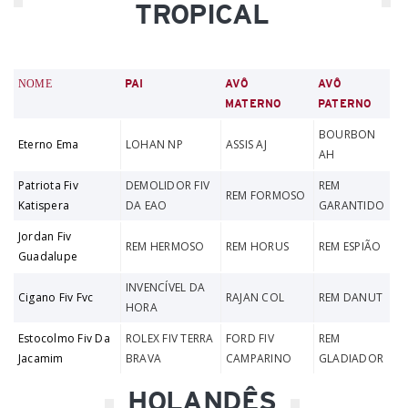
TROPICAL
NOME
PAI
AVÔ
AVÔ
MATERNO
PATERNO
BOURBON
Eterno Ema
LOHAN NP
ASSIS AJ
AH
Patriota Fiv
DEMOLIDOR FIV
REM
REM FORMOSO
Katispera
DA EAO
GARANTIDO
Jordan Fiv
REM HERMOSO
REM HORUS
REM ESPIÃO
Guadalupe
INVENCÍVEL DA
Cigano Fiv Fvc
RAJAN COL
REM DANUT
HORA
Estocolmo Fiv Da
ROLEX FIV TERRA
FORD FIV
REM
Jacamim
BRAVA
CAMPARINO
GLADIADOR
HOLANDÊS