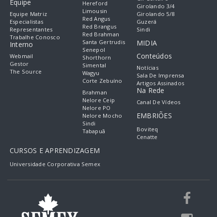
Equipe
Hereford
Girolando 3/4
Limousin
Equipe Matriz
Girolando 5/8
Red Angus
Especialistas
Guzerá
Red Brangus
Representantes
Sindi
Red Brahman
Trabalhe Conosco
Santa Gertrudis
MIDIA
Interno
Senepol
Conteúdos
Webmail
Shorthorn
Gestor
Simental
Notícias
The Source
Wagyu
Sala De Imprensa
Corte Zebuíno
Artigos Assinados
Na Rede
Brahman
Nelore Ceip
Canal De Vídeos
Nelore PO
EMBRIÕES
Nelore Mocho
Sindi
Boviteq
Tabapuã
Cenatte
CURSOS E APRENDIZAGEM
Universidade Corporativa Semex