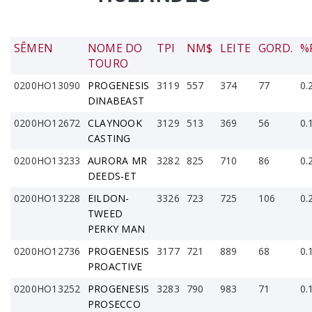
SÊMEN
NOME DO
TPI
NM$
LEITE
GORD.
%
TOURO
0200HO13090
PROGENESIS
3119
557
374
77
0.
DINABEAST
0200HO12672
CLAYNOOK
3129
513
369
56
0.
CASTING
0200HO13233
AURORA MR
3282
825
710
86
0.
DEEDS-ET
0200HO13228
EILDON-
3326
723
725
106
0.
TWEED
PERKY MAN
0200HO12736
PROGENESIS
3177
721
889
68
0.
PROACTIVE
0200HO13252
PROGENESIS
3283
790
983
71
0.
PROSECCO