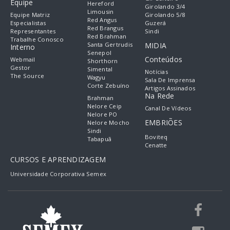
Equipe
Hereford
Girolando 3/4
Limousin
Equipe Matriz
Girolando 5/8
Red Angus
Especialistas
Guzerá
Red Brangus
Representantes
Sindi
Red Brahman
Trabalhe Conosco
Santa Gertrudis
MIDIA
Interno
Senepol
Conteúdos
Webmail
Shorthorn
Gestor
Simental
Notícias
The Source
Wagyu
Sala De Imprensa
Corte Zebuíno
Artigos Assinados
Na Rede
Brahman
Nelore Ceip
Canal De Vídeos
Nelore PO
EMBRIÕES
Nelore Mocho
Sindi
Boviteq
Tabapuã
Cenatte
CURSOS E APRENDIZAGEM
Universidade Corporativa Semex