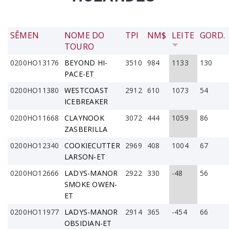
SÊMEN
NOME DO
TPI
NM$
LEITE
GORD.
TOURO
0200HO13176
BEYOND HI-
3510
984
1133
130
PACE-ET
0200HO11380
WESTCOAST
2912
610
1073
54
ICEBREAKER
0200HO11668
CLAYNOOK
3072
444
1059
86
ZASBERILLA
0200HO12340
COOKIECUTTER
2969
408
1004
67
LARSON-ET
0200HO12666
LADYS-MANOR
2922
330
-48
56
SMOKE OWEN-
ET
0200HO11977
LADYS-MANOR
2914
365
-454
66
OBSIDIAN-ET