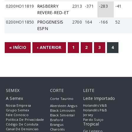
0200HO11819
RASBERRY
2313
-371
-283
-41
REVERE-RED-ET
0200HO11850
PROGENESIS
2700
164
-166
52
ESPN
PÁGINAS
« INÍCIO
‹ ANTERIOR
1
2
3
4
SEMEX
CORTE
LEITE
A Semex
Leite Importado
Corte Taurino
Nossa Empresa
Holandês V&B
Aberdeen Angus
Grupo Semex
Holandês P&B
Black Limousin
Fale Conosco
Jersey
Black Simental
Política De Privacidade
Pardo Suiço
Braford
Tropical
Código De Conduta
Brangus
Canal De Denúncias
Charolês
Gir Leiteiro