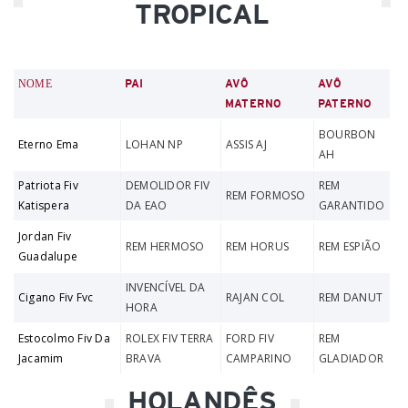
TROPICAL
NOME
PAI
AVÔ
AVÔ
MATERNO
PATERNO
BOURBON
Eterno Ema
LOHAN NP
ASSIS AJ
AH
Patriota Fiv
DEMOLIDOR FIV
REM
REM FORMOSO
Katispera
DA EAO
GARANTIDO
Jordan Fiv
REM HERMOSO
REM HORUS
REM ESPIÃO
Guadalupe
INVENCÍVEL DA
Cigano Fiv Fvc
RAJAN COL
REM DANUT
HORA
Estocolmo Fiv Da
ROLEX FIV TERRA
FORD FIV
REM
Jacamim
BRAVA
CAMPARINO
GLADIADOR
HOLANDÊS