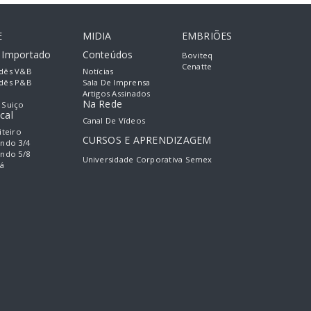
E
MIDIA
EMBRIÕES
e Importado
Conteúdos
Boviteq
Cenatte
dês V&B
Notícias
dês P&B
Sala De Imprensa
Artigos Assinados
Na Rede
 Suiço
cal
Canal De Vídeos
iteiro
CURSOS E APRENDIZAGEM
ando 3/4
ando 5/8
Universidade Corporativa Semex
á