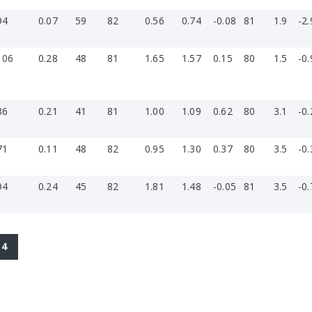
94
0.07
59
82
0.56
0.74
-0.08
81
1.9
-2.
106
0.28
48
81
1.65
1.57
0.15
80
1.5
-0.
86
0.21
41
81
1.00
1.09
0.62
80
3.1
-0.
71
0.11
48
82
0.95
1.30
0.37
80
3.5
-0.
94
0.24
45
82
1.81
1.48
-0.05
81
3.5
-0.
4