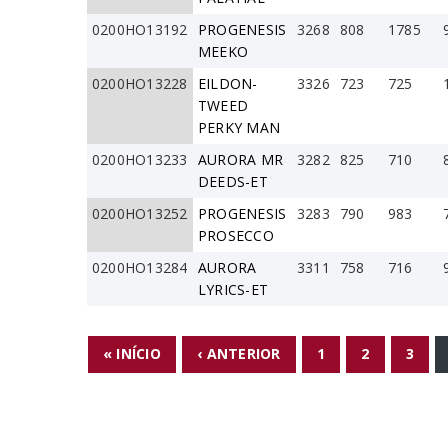
0200HO13192
PROGENESIS
3268
808
1785
MEEKO
0200HO13228
EILDON-
3326
723
725
TWEED
PERKY MAN
0200HO13233
AURORA MR
3282
825
710
DEEDS-ET
0200HO13252
PROGENESIS
3283
790
983
PROSECCO
0200HO13284
AURORA
3311
758
716
LYRICS-ET
PÁGINAS
« INÍCIO
‹ ANTERIOR
1
2
3