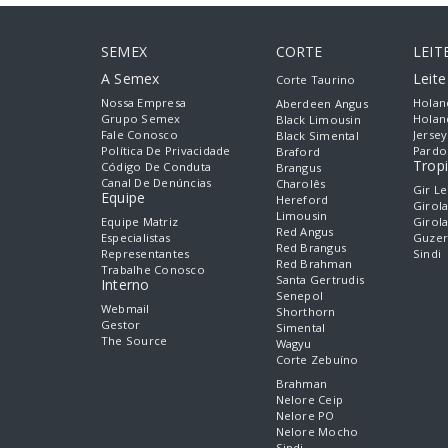
SEMEX
CORTE
LEIT
A Semex
Leit
Corte Taurino
Nossa Empresa
Holan
Aberdeen Angus
Grupo Semex
Holan
Black Limousin
Fale Conosco
Jersey
Black Simental
Política De Privacidade
Pardo
Braford
Tropi
Código De Conduta
Brangus
Canal De Denúncias
Charolês
Gir Le
Equipe
Hereford
Girol
Limousin
Equipe Matriz
Girol
Red Angus
Especialistas
Guzer
Red Brangus
Representantes
Sindi
Red Brahman
Trabalhe Conosco
Santa Gertrudis
Interno
Senepol
Webmail
Shorthorn
Gestor
Simental
The Source
Wagyu
Corte Zebuíno
Brahman
Nelore Ceip
Nelore PO
Nelore Mocho
Sindi