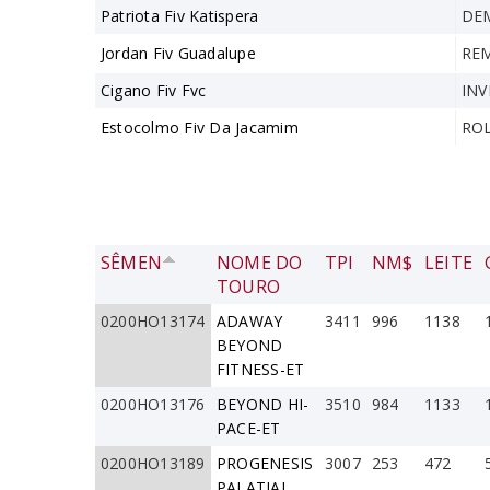
Patriota Fiv Katispera
DEM
Jordan Fiv Guadalupe
RE
Cigano Fiv Fvc
INV
Estocolmo Fiv Da Jacamim
ROL
SÊMEN
NOME DO
TPI
NM$
LEITE
TOURO
0200HO13174
ADAWAY
3411
996
1138
BEYOND
FITNESS-ET
0200HO13176
BEYOND HI-
3510
984
1133
PACE-ET
0200HO13189
PROGENESIS
3007
253
472
PALATIAL