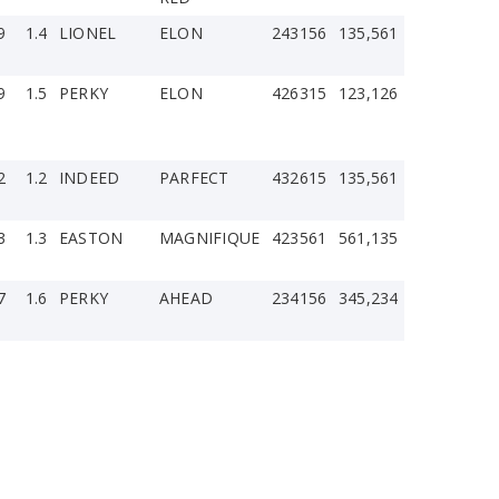
9
1.4
LIONEL
ELON
243156
135,561
9
1.5
PERKY
ELON
426315
123,126
2
1.2
INDEED
PARFECT
432615
135,561
3
1.3
EASTON
MAGNIFIQUE
423561
561,135
7
1.6
PERKY
AHEAD
234156
345,234