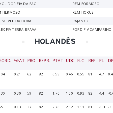
OLIDOR FIV DA EAO
REM FORMOSO
M HERMOSO
REM HORUS
ENCÍVEL DA HORA
RAJAN COL
EX FIV TERRA BRAVA
FORD FIV CAMPARINO
HOLANDÊS
GORD.
%FAT
PRO.
REPR.
PTAT
UDC
FLC
REP.
PL
D
104
0.21
62
82
0.59
0.46
0.55
81
4.7
0.4
130
0.30
59
82
1.70
1.00
0.93
82
4.4
-0.
55
0.13
27
82
2.78
2.32
1.11
81
-0.1
-2.