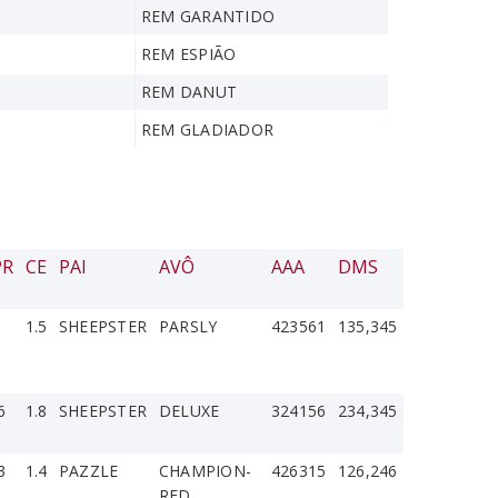
REM GARANTIDO
REM ESPIÃO
REM DANUT
REM GLADIADOR
PR
CE
PAI
AVÔ
AAA
DMS
1.5
SHEEPSTER
PARSLY
423561
135,345
6
1.8
SHEEPSTER
DELUXE
324156
234,345
3
1.4
PAZZLE
CHAMPION-
426315
126,246
RED