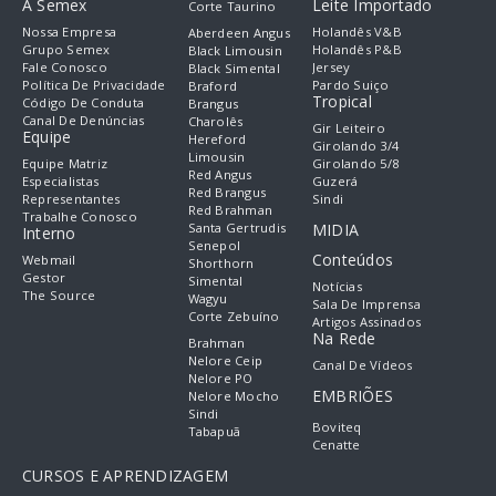
A Semex
Leite Importado
Corte Taurino
Nossa Empresa
Holandês V&B
Aberdeen Angus
Grupo Semex
Holandês P&B
Black Limousin
Fale Conosco
Jersey
Black Simental
Política De Privacidade
Pardo Suiço
Braford
Tropical
Código De Conduta
Brangus
Canal De Denúncias
Charolês
Gir Leiteiro
Equipe
Hereford
Girolando 3/4
Limousin
Equipe Matriz
Girolando 5/8
Red Angus
Especialistas
Guzerá
Red Brangus
Representantes
Sindi
Red Brahman
Trabalhe Conosco
Santa Gertrudis
MIDIA
Interno
Senepol
Conteúdos
Webmail
Shorthorn
Gestor
Simental
Notícias
The Source
Wagyu
Sala De Imprensa
Corte Zebuíno
Artigos Assinados
Na Rede
Brahman
Nelore Ceip
Canal De Vídeos
Nelore PO
EMBRIÕES
Nelore Mocho
Sindi
Boviteq
Tabapuã
Cenatte
CURSOS E APRENDIZAGEM