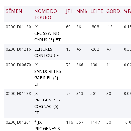
SÊMEN
NOME DO
JPI
NM$
LEITE
GORD.
%F
TOURO
0200JE01130
JX
69
36
-808
-13
0.1
CROSSWIND
CYRUS {3}-ET
0200JE01216
LENCREST
13
45
-262
47
0.3
CONTOUR ET
0200JE00670
JX
73
366
130
11
0.0
SANDCREEKS
GABRIEL {5}-
ET
0200JE01183
JX
74
313
501
30
0.0
PROGENESIS
COGNAC {5}-
ET
0200JE01201
* JX
116
557
1147
50
-0.
PROGENESIS