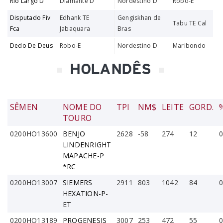
Rio Largo D
Diamante D
Nordestino D
Robo-E
Disputado Fiv
Edhank TE
Gengiskhan de
Tabu TE Cal
Fca
Jabaquara
Bras
Dedo De Deus
Robo-E
Nordestino D
Maribondo
HOLANDÊS
SÊMEN
NOME DO
TPI
NM$
LEITE
GORD.
TOURO
0200HO13600
BENJO
2628
-58
274
12
0
LINDENRIGHT
MAPACHE-P
*RC
0200HO13007
SIEMERS
2911
803
1042
84
0
HEXATION-P-
ET
0200HO13189
PROGENESIS
3007
253
472
55
0