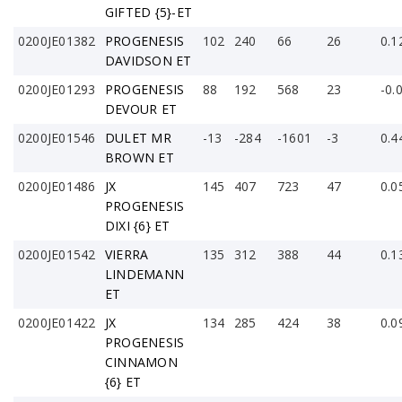
GIFTED {5}-ET
0200JE01382
PROGENESIS
102
240
66
26
0.1
DAVIDSON ET
0200JE01293
PROGENESIS
88
192
568
23
-0.
DEVOUR ET
0200JE01546
DULET MR
-13
-284
-1601
-3
0.4
BROWN ET
0200JE01486
JX
145
407
723
47
0.0
PROGENESIS
DIXI {6} ET
0200JE01542
VIERRA
135
312
388
44
0.1
LINDEMANN
ET
0200JE01422
JX
134
285
424
38
0.0
PROGENESIS
CINNAMON
{6} ET