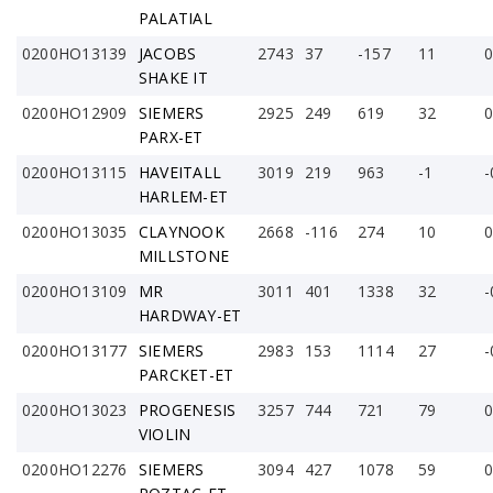
PALATIAL
0200HO13139
JACOBS
2743
37
-157
11
0
SHAKE IT
0200HO12909
SIEMERS
2925
249
619
32
0
PARX-ET
0200HO13115
HAVEITALL
3019
219
963
-1
-
HARLEM-ET
0200HO13035
CLAYNOOK
2668
-116
274
10
0
MILLSTONE
0200HO13109
MR
3011
401
1338
32
-
HARDWAY-ET
0200HO13177
SIEMERS
2983
153
1114
27
-
PARCKET-ET
0200HO13023
PROGENESIS
3257
744
721
79
0
VIOLIN
0200HO12276
SIEMERS
3094
427
1078
59
0