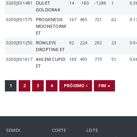
0200JE01481
DULET
14
-180
-1286
1
0.3
GOLDORAK
0200JE01575
PROGENESIS
167
465
721
62
0.1
MOONSTORM
ET
0200JE01250
ROWLEYS
92
224
292
23
0.0
DROPTINE ET
0200JE01617
AHLEM CUPID
169
495
773
51
0.0
ET
PÁGINAS
1
2
3
4
PRÓXIMO ›
FIM »
SEMEX
CORTE
LEITE