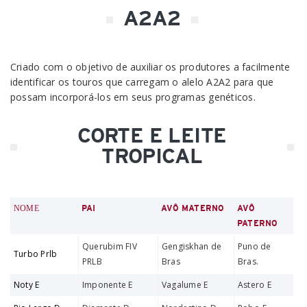
A2A2
Criado com o objetivo de auxiliar os produtores a facilmente
identificar os touros que carregam o alelo A2A2 para que
possam incorporá-los em seus programas genéticos.
CORTE E LEITE
TROPICAL
NOME
PAI
AVÔ MATERNO
AVÔ
PATERNO
Querubim FIV
Gengiskhan de
Puno de
Turbo Prlb
PRLB
Bras
Bras.
Noty E
Imponente E
Vagalume E
Astero E