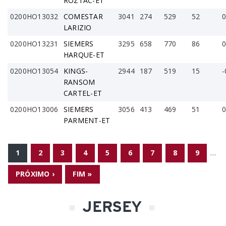
ROZTAC-ET
0200HO13032
COMESTAR
3041
274
529
52
0
LARIZIO
0200HO13231
SIEMERS
3295
658
770
86
0
HARQUE-ET
0200HO13054
KINGS-
2944
187
519
15
-
RANSOM
CARTEL-ET
0200HO13006
SIEMERS
3056
413
469
51
0
PARMENT-ET
PÁGINAS
1
2
3
4
5
6
7
8
9
…
PRÓXIMO ›
FIM »
JERSEY