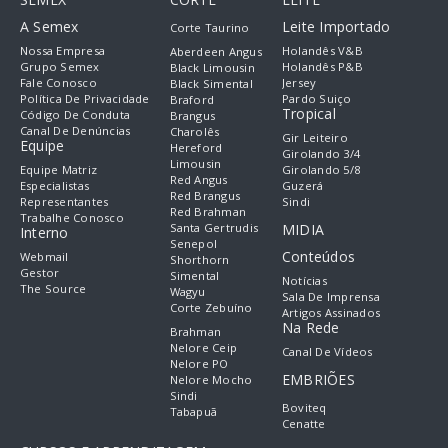
A Semex
Leite Importado
Corte Taurino
Nossa Empresa
Holandês V&B
Aberdeen Angus
Grupo Semex
Holandês P&B
Black Limousin
Fale Conosco
Jersey
Black Simental
Política De Privacidade
Pardo Suiço
Braford
Tropical
Código De Conduta
Brangus
Canal De Denúncias
Charolês
Gir Leiteiro
Equipe
Hereford
Girolando 3/4
Limousin
Equipe Matriz
Girolando 5/8
Red Angus
Especialistas
Guzerá
Red Brangus
Representantes
Sindi
Red Brahman
Trabalhe Conosco
Santa Gertrudis
MIDIA
Interno
Senepol
Conteúdos
Webmail
Shorthorn
Gestor
Simental
Notícias
The Source
Wagyu
Sala De Imprensa
Corte Zebuíno
Artigos Assinados
Na Rede
Brahman
Nelore Ceip
Canal De Vídeos
Nelore PO
EMBRIÕES
Nelore Mocho
Sindi
Boviteq
Tabapuã
Cenatte