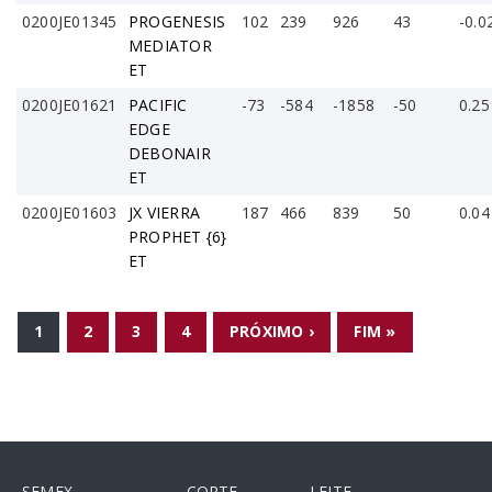
0200JE01345
PROGENESIS
102
239
926
43
-0.0
MEDIATOR
ET
0200JE01621
PACIFIC
-73
-584
-1858
-50
0.25
EDGE
DEBONAIR
ET
0200JE01603
JX VIERRA
187
466
839
50
0.04
PROPHET {6}
ET
PÁGINAS
1
2
3
4
PRÓXIMO ›
FIM »
SEMEX
CORTE
LEITE