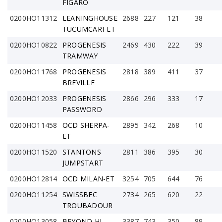
FIGARO
0200HO11312
LEANINGHOUSE
2688
227
121
38
TUCUMCARI-ET
0200HO10822
PROGENESIS
2469
430
222
39
TRAMWAY
0200HO11768
PROGENESIS
2818
389
411
37
BREVILLE
0200HO12033
PROGENESIS
2866
296
333
17
PASSWORD
0200HO11458
OCD SHERPA-
2895
342
268
10
ET
0200HO11520
STANTONS
2811
386
395
30
JUMPSTART
0200HO12814
OCD MILAN-ET
3254
705
644
76
0200HO11254
SWISSBEC
2734
265
620
22
TROUBADOUR
0200HO13058
BEYOND HI-
3387
743
350
89