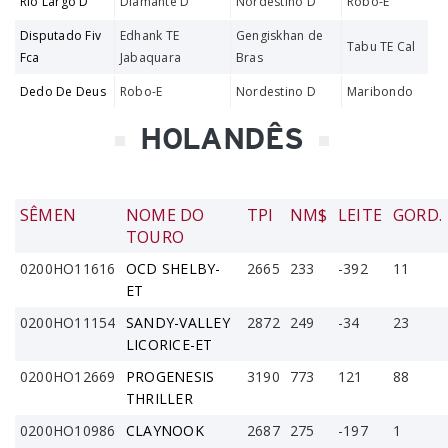
Rio Largo D
Diamante D
Nordestino D
Robo-E
Disputado Fiv
Edhank TE
Gengiskhan de
Tabu TE Cal
Fca
Jabaquara
Bras
Dedo De Deus
Robo-E
Nordestino D
Maribondo
HOLANDÊS
SÊMEN
NOME DO
TPI
NM$
LEITE
GORD.
TOURO
0200HO11616
OCD SHELBY-
2665
233
-392
11
ET
0200HO11154
SANDY-VALLEY
2872
249
-34
23
LICORICE-ET
0200HO12669
PROGENESIS
3190
773
121
88
THRILLER
0200HO10986
CLAYNOOK
2687
275
-197
1