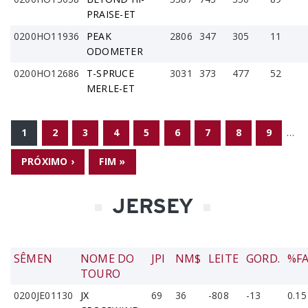
PRAISE-ET
0200HO11936
PEAK
2806
347
305
11
ODOMETER
0200HO12686
T-SPRUCE
3031
373
477
52
MERLE-ET
PÁGINAS
1
2
3
4
5
6
7
8
9
…
PRÓXIMO ›
FIM »
JERSEY
SÊMEN
NOME DO
JPI
NM$
LEITE
GORD.
%F
TOURO
0200JE01130
JX
69
36
-808
-13
0.15