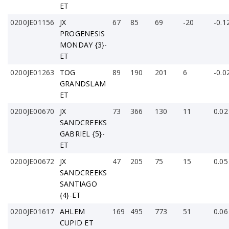
ET
0200JE01156
JX
67
85
69
-20
-0.1
PROGENESIS
MONDAY {3}-
ET
0200JE01263
TOG
89
190
201
6
-0.0
GRANDSLAM
ET
0200JE00670
JX
73
366
130
11
0.02
SANDCREEKS
GABRIEL {5}-
ET
0200JE00672
JX
47
205
75
15
0.05
SANDCREEKS
SANTIAGO
{4}-ET
0200JE01617
AHLEM
169
495
773
51
0.06
CUPID ET