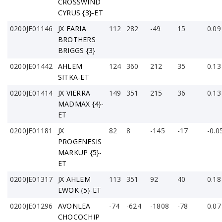
CROSSWIND
CYRUS {3}-ET
0200JE01146
JX FARIA
112
282
-49
15
0.09
BROTHERS
BRIGGS {3}
0200JE01442
AHLEM
124
360
212
35
0.13
SITKA-ET
0200JE01414
JX VIERRA
149
351
215
36
0.13
MADMAX {4}-
ET
0200JE01181
JX
82
8
-145
-17
-0.0
PROGENESIS
MARKUP {5}-
ET
0200JE01317
JX AHLEM
113
351
92
40
0.18
EWOK {5}-ET
0200JE01296
AVONLEA
-74
-624
-1808
-78
0.07
CHOCOCHIP