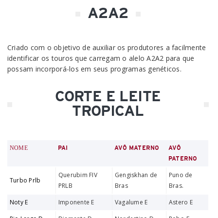
A2A2
Criado com o objetivo de auxiliar os produtores a facilmente
identificar os touros que carregam o alelo A2A2 para que
possam incorporá-los em seus programas genéticos.
CORTE E LEITE
TROPICAL
NOME
PAI
AVÔ MATERNO
AVÔ
PATERNO
Querubim FIV
Gengiskhan de
Puno de
Turbo Prlb
PRLB
Bras
Bras.
Noty E
Imponente E
Vagalume E
Astero E