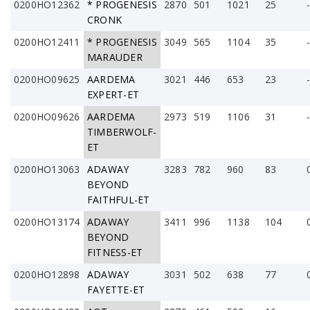
0200HO12362
* PROGENESIS
2870
501
1021
25
CRONK
0200HO12411
* PROGENESIS
3049
565
1104
35
MARAUDER
0200HO09625
AARDEMA
3021
446
653
23
EXPERT-ET
0200HO09626
AARDEMA
2973
519
1106
31
TIMBERWOLF-
ET
0200HO13063
ADAWAY
3283
782
960
83
BEYOND
FAITHFUL-ET
0200HO13174
ADAWAY
3411
996
1138
104
BEYOND
FITNESS-ET
0200HO12898
ADAWAY
3031
502
638
77
FAYETTE-ET