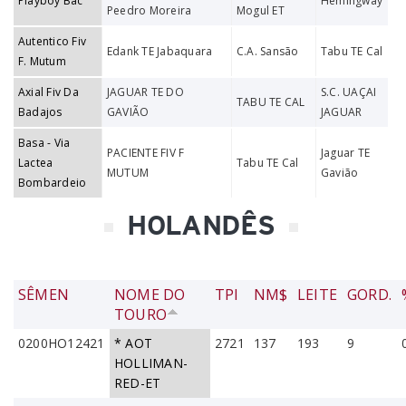
Playboy Bac
Hemingway
Peedro Moreira
Mogul ET
Autentico Fiv
Edank TE Jabaquara
C.A. Sansão
Tabu TE Cal
F. Mutum
Axial Fiv Da
JAGUAR TE DO
S.C. UAÇAI
TABU TE CAL
Badajos
GAVIÃO
JAGUAR
Basa - Via
PACIENTE FIV F
Jaguar TE
Lactea
Tabu TE Cal
MUTUM
Gavião
Bombardeio
HOLANDÊS
SÊMEN
NOME DO
TPI
NM$
LEITE
GORD.
TOURO
0200HO12421
* AOT
2721
137
193
9
HOLLIMAN-
RED-ET