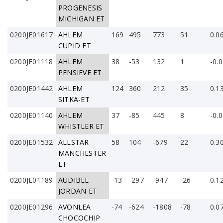
PROGENESIS
MICHIGAN ET
0200JE01617
AHLEM
169
495
773
51
0.0
CUPID ET
0200JE01118
AHLEM
38
-53
132
1
-0.
PENSIEVE ET
0200JE01442
AHLEM
124
360
212
35
0.1
SITKA-ET
0200JE01140
AHLEM
37
-85
445
8
-0.
WHISTLER ET
0200JE01532
ALLSTAR
58
104
-679
22
0.3
MANCHESTER
ET
0200JE01189
AUDIBEL
-13
-297
-947
-26
0.1
JORDAN ET
0200JE01296
AVONLEA
-74
-624
-1808
-78
0.0
CHOCOCHIP