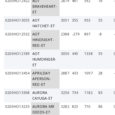
0200HO12422
AOT
2879
461
592
16
BRAVEHEART-
ET
0200HO13055
AOT
3051
355
953
55
HATCHET-ET
0200HO12532
AOT
2388
-279
897
-8
HINDSIGHT-
RED-ET
0200HO12189
AOT
3050
445
1338
55
HUMDINGER-
ET
0200HO13454
APRILDAY
2887
433
1097
28
APERSON-
RED-ET
0200HO13308
AURORA
3256
734
1182
83
CAYUGA-ET
0200HO13233
AURORA MR
3282
825
710
86
DEEDS-ET