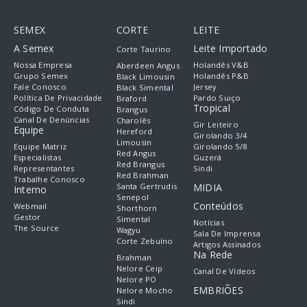
SEMEX
CORTE
LEITE
A Semex
Leite Importado
Corte Taurino
Nossa Empresa
Holandês V&B
Aberdeen Angus
Grupo Semex
Holandês P&B
Black Limousin
Fale Conosco
Jersey
Black Simental
Política De Privacidade
Pardo Suiço
Braford
Tropical
Código De Conduta
Brangus
Canal De Denúncias
Charolês
Gir Leiteiro
Equipe
Hereford
Girolando 3/4
Limousin
Equipe Matriz
Girolando 5/8
Red Angus
Especialistas
Guzerá
Red Brangus
Representantes
Sindi
Red Brahman
Trabalhe Conosco
Santa Gertrudis
MIDIA
Interno
Senepol
Conteúdos
Webmail
Shorthorn
Gestor
Simental
Notícias
The Source
Wagyu
Sala De Imprensa
Corte Zebuíno
Artigos Assinados
Na Rede
Brahman
Nelore Ceip
Canal De Vídeos
Nelore PO
EMBRIÕES
Nelore Mocho
Sindi