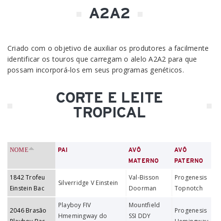
A2A2
Criado com o objetivo de auxiliar os produtores a facilmente
identificar os touros que carregam o alelo A2A2 para que
possam incorporá-los em seus programas genéticos.
CORTE E LEITE
TROPICAL
NOME
PAI
AVÔ
AVÔ
MATERNO
PATERNO
1842 Trofeu
Val-Bisson
Progenesis
Silverridge V Einstein
Einstein Bac
Doorman
Topnotch
Playboy FIV
Mountfield
2046 Brasão
Progenesis
Hmemingway do
SSI DDY