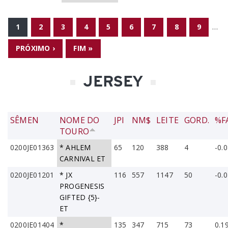
PÁGINAS
1
2
3
4
5
6
7
8
9
…
PRÓXIMO ›
FIM »
JERSEY
SÊMEN
NOME DO
JPI
NM$
LEITE
GORD.
%F
TOURO
0200JE01363
* AHLEM
65
120
388
4
-0.
CARNIVAL ET
0200JE01201
* JX
116
557
1147
50
-0.
PROGENESIS
GIFTED {5}-
ET
0200JE01404
*
135
347
715
73
0.1