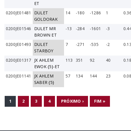
ET
0200JE01481
DULET
14
-180
-1286
1
0.3
GOLDORAK
0200JE01546
DULET MR
-13
-284
-1601
-3
0.4
BROWN ET
0200JE01493
DULET
7
-271
-535
-2
0.1
STARBOY
0200JE01317
JX AHLEM
113
351
92
40
0.1
EWOK {5}-ET
0200JE01141
JX AHLEM
57
134
144
23
0.0
SABER {5}
PÁGINAS
1
2
3
4
PRÓXIMO ›
FIM »