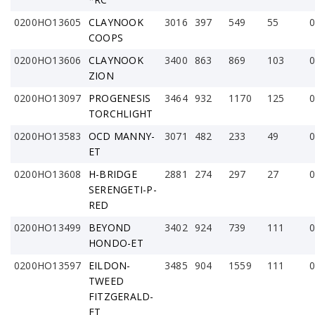
0200HO13605
CLAYNOOK
3016
397
549
55
0
COOPS
0200HO13606
CLAYNOOK
3400
863
869
103
0
ZION
0200HO13097
PROGENESIS
3464
932
1170
125
0
TORCHLIGHT
0200HO13583
OCD MANNY-
3071
482
233
49
0
ET
0200HO13608
H-BRIDGE
2881
274
297
27
0
SERENGETI-P-
RED
0200HO13499
BEYOND
3402
924
739
111
0
HONDO-ET
0200HO13597
EILDON-
3485
904
1559
111
0
TWEED
FITZGERALD-
ET