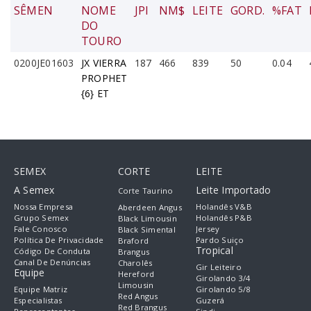
SÊMEN
NOME
JPI
NM$
LEITE
GORD.
%FAT
DO
TOURO
0200JE01603
JX VIERRA
187
466
839
50
0.04
PROPHET
{6} ET
SEMEX
CORTE
LEITE
A Semex
Leite Importado
Corte Taurino
Nossa Empresa
Holandês V&B
Aberdeen Angus
Grupo Semex
Holandês P&B
Black Limousin
Fale Conosco
Jersey
Black Simental
Política De Privacidade
Pardo Suiço
Braford
Tropical
Código De Conduta
Brangus
Canal De Denúncias
Charolês
Gir Leiteiro
Equipe
Hereford
Girolando 3/4
Limousin
Equipe Matriz
Girolando 5/8
Red Angus
Especialistas
Guzerá
Red Brangus