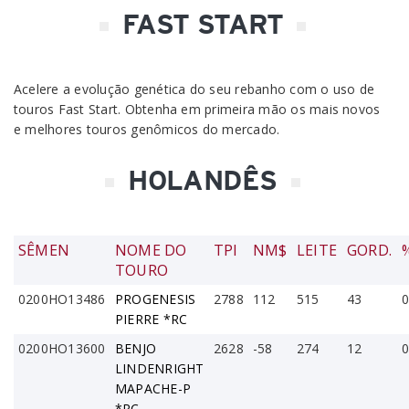
FAST START
Acelere a evolução genética do seu rebanho com o uso de
touros Fast Start. Obtenha em primeira mão os mais novos
e melhores touros genômicos do mercado.
HOLANDÊS
SÊMEN
NOME DO
TPI
NM$
LEITE
GORD.
TOURO
0200HO13486
PROGENESIS
2788
112
515
43
0
PIERRE *RC
0200HO13600
BENJO
2628
-58
274
12
0
LINDENRIGHT
MAPACHE-P
*RC