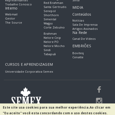
Representantes
Sindi
Red Brahman
Trabalhe Conosco
Santa Gertrudis
MIDIA
Interno
Senepol
Conteúdos
Webmail
Shorthorn
Gestor
Simental
Notícias
The Source
Wagyu
Sala De Imprensa
Corte Zebuíno
Artigos Assinados
Na Rede
Brahman
Nelore Ceip
Canal De Vídeos
Nelore PO
EMBRIÕES
Nelore Mocho
Sindi
Boviteq
Tabapuã
Cenatte
CURSOS E APRENDIZAGEM
Universidade Corporativa Semex
Este site usa cookies para sua melhor experiência.
Ao clicar em
"Eu aceito" você esta concordando com o uso destes cookies.