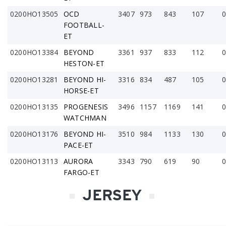
0200HO13505
OCD
3407
973
843
107
0
FOOTBALL-
ET
0200HO13384
BEYOND
3361
937
833
112
0
HESTON-ET
0200HO13281
BEYOND HI-
3316
834
487
105
0
HORSE-ET
0200HO13135
PROGENESIS
3496
1157
1169
141
0
WATCHMAN
0200HO13176
BEYOND HI-
3510
984
1133
130
0
PACE-ET
0200HO13113
AURORA
3343
790
619
90
0
FARGO-ET
JERSEY