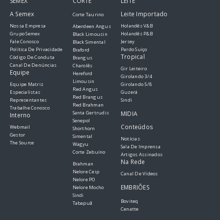
SEMEX
CORTE
LEITE
A Semex
Leite Importado
Corte Taurino
Nossa Empresa
Holandês V&B
Aberdeen Angus
Grupo Semex
Holandês P&B
Black Limousin
Fale Conosco
Jersey
Black Simental
Política De Privacidade
Pardo Suiço
Braford
Tropical
Código De Conduta
Brangus
Canal De Denúncias
Charolês
Gir Leiteiro
Equipe
Hereford
Girolando 3/4
Limousin
Equipe Matriz
Girolando 5/8
Red Angus
Especialistas
Guzerá
Red Brangus
Representantes
Sindi
Red Brahman
Trabalhe Conosco
Santa Gertrudis
MIDIA
Interno
Senepol
Conteúdos
Webmail
Shorthorn
Gestor
Simental
Notícias
The Source
Wagyu
Sala De Imprensa
Corte Zebuíno
Artigos Assinados
Na Rede
Brahman
Nelore Ceip
Canal De Vídeos
Nelore PO
EMBRIÕES
Nelore Mocho
Sindi
Boviteq
Tabapuã
Cenatte