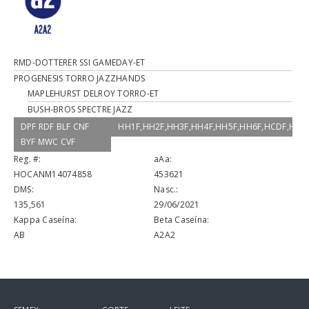
RMD-DOTTERER SSI GAMEDAY-ET
PROGENESIS TORRO JAZZHANDS
MAPLEHURST DELROY TORRO-ET
BUSH-BROS SPECTRE JAZZ
DPF RDF BLF CNF
HH1F,HH2F,HH3F,HH4F,HH5F,HH6F,HCDF,HM
BYF MWC CVF
Reg. #:
aAa:
HOCANM14074858
453621
DMS:
Nasc.:
135,561
29/06/2021
Kappa Caseína:
Beta Caseína:
AB
A2A2