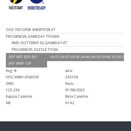
OCD TROOPER SHEEPSTER-ET
PROGENESIS GAMEDAY TITANIA
RMD-DOTTERER SSI GAMEDAY-ET
PROGENESIS ZAZZLE TITAN
DPF MFF RDF BLF
HH1F,HH2F,HH3F,HH4F,HH5F,HH6F,HCDF,HM
BYF MWF CVF
Reg. #:
aAa:
HOCANM14766535
243156
DMS:
Nasc.:
123,234
01/08/2023
Kappa Caseína:
Beta Caseína:
AB
A1A2