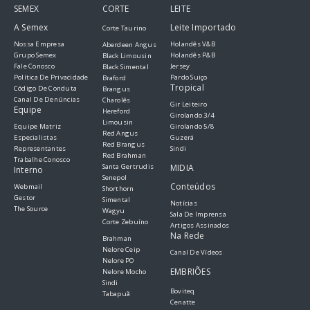
SEMEX
CORTE
LEITE
A Semex
Leite Importado
Corte Taurino
Nossa Empresa
Holandês V&B
Aberdeen Angus
Grupo Semex
Holandês P&B
Black Limousin
Fale Conosco
Jersey
Black Simental
Política De Privacidade
Pardo Suiço
Braford
Tropical
Código De Conduta
Brangus
Canal De Denúncias
Charolês
Gir Leiteiro
Equipe
Hereford
Girolando 3/4
Limousin
Equipe Matriz
Girolando 5/8
Red Angus
Especialistas
Guzerá
Red Brangus
Representantes
Sindi
Red Brahman
Trabalhe Conosco
Santa Gertrudis
MIDIA
Interno
Senepol
Conteúdos
Webmail
Shorthorn
Gestor
Simental
Notícias
The Source
Wagyu
Sala De Imprensa
Corte Zebuíno
Artigos Assinados
Na Rede
Brahman
Nelore Ceip
Canal De Vídeos
Nelore PO
EMBRIÕES
Nelore Mocho
Sindi
Boviteq
Tabapuã
Cenatte