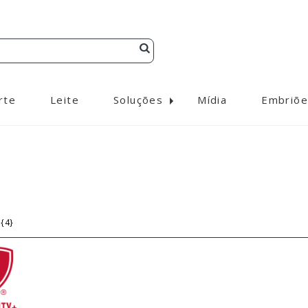
rte
Leite
Soluções
Mídia
Embriõe
{4}