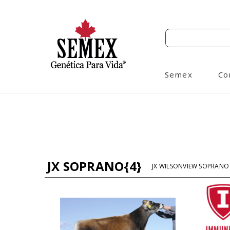
Semex
Co
JX SOPRANO{4}
JX WILSONVIEW SOPRANO 