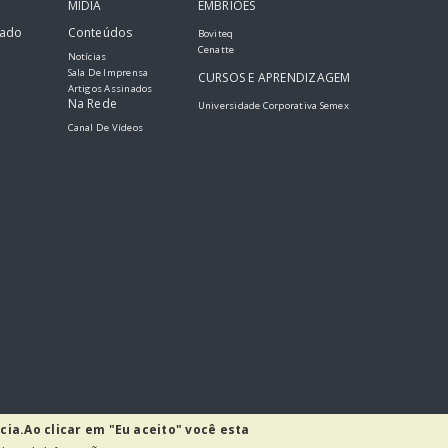
MIDIA
EMBRIÕES
tado
Conteúdos
Boviteq
Cenatte
Notícias
Sala De Imprensa
CURSOS E APRENDIZAGEM
Artigos Assinados
Na Rede
Universidade Corporativa Semex
Canal De Vídeos
cia.
Ao clicar em "Eu aceito" você esta