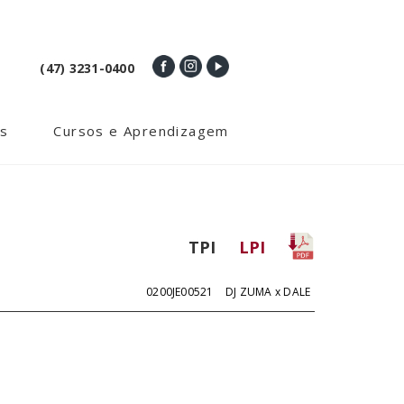
(47) 3231-0400
s
Cursos e Aprendizagem
TPI
LPI
0200JE00521
DJ ZUMA x DALE