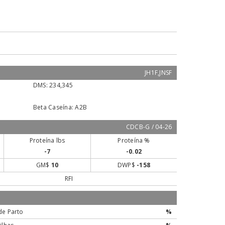
JH1F,JNSF
DMS:
234,345
Beta Caseína:
A2B
CDCB-G / 04-26
Proteína lbs
Proteína %
-7
-0.02
GM$
10
DWP$
-158
RFI
de Parto