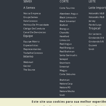
SEMEX
CORTE
LEITE
A Semex
Leite Impor
Corte Taurino
Nossa Empresa
Holandês V&B
Aberdeen Angus
Grupo Semex
Holandês P&B
Black Limousin
Fale Conosco
Jersey
Black Simental
Política De Privacidade
Pardo Suiço
Braford
Tropical
Código De Conduta
Brangus
Canal De Denúncias
Charolês
Gir Leiteiro
Equipe
Hereford
Girolando 3/4
Limousin
Equipe Matriz
Girolando 5/8
Red Angus
Especialistas
Guzerá
Red Brangus
Representantes
Sindi
Red Brahman
Trabalhe Conosco
Santa Gertrudis
Interno
Senepol
Webmail
Shorthorn
Gestor
Simental
The Source
Wagyu
Corte Zebuíno
Brahman
Nelore Ceip
Nelore PO
Nelore Mocho
Sindi
Tabapuã
Este site usa cookies para sua melhor experiên