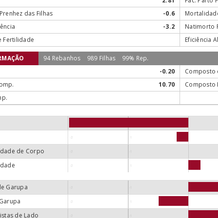
2.81
Fac. Parto F
Prenhez das Filhas
-0.6
Mortalidad
ência
-3.2
Natimorto F
e Fertilidade
Eficiência 
RMAÇÃO
94 Rebanhos
989 Filhas
99% Rep.
-0.20
Composto 
omp.
10.70
Composto L
mp.
»
idade de Corpo
idade
de Garupa
 Garupa
istas de Lado