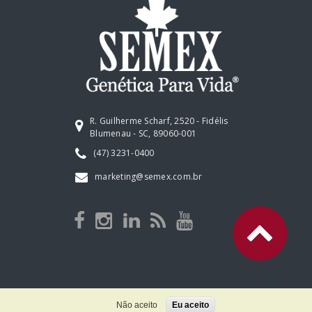
R. Guilherme Scharf, 2520 - Fidélis
Blumenau - SC, 89060-001
(47) 3231-0400
marketing@semex.com.br
Não aceito
Eu aceito