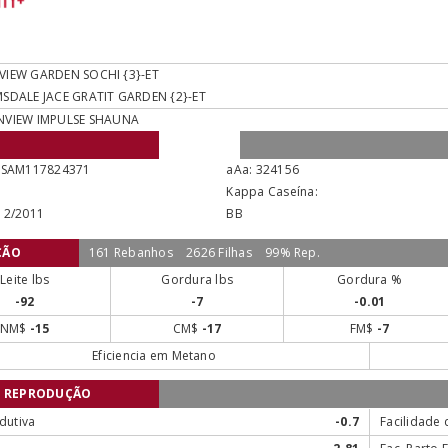
VIEW GARDEN SOCHI {3}-ET
SDALE JACE GRATIT GARDEN {2}-ET
NVIEW IMPULSE SHAUNA
USAM117824371
aAa:
324156
Kappa Caseína:
12/2011
BB
ÇÃO
161 Rebanhos
2626 Filhas
99% Rep.
Leite lbs
Gordura lbs
Gordura %
-92
-7
-0.01
NM$
-15
CM$
-17
FM$
-7
Eficiencia em Metano
E REPRODUÇÃO
dutiva
-0.7
Facilidade 