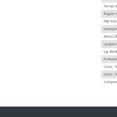
Pernas V
Ângulo 
P&P Pon
Inserção
Altura Ú
Largura 
Lig. Méd
Profund
Coloc. T
Coloc. T
Comprim