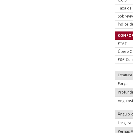
C.C.S.
Taxa de 
Sobreviv
Índice d
CONFO
PTAT
Úbere C
P&P Co
Estatura
Força
Profund
Angulos
Ângulo 
Largura
Pernas V