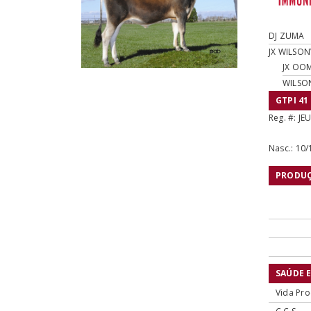
DJ ZUMA
JX WILSON
JX OOM
WILSO
GTPI 41
Reg. #:
JE
Nasc.:
10/
PRODU
SAÚDE 
Vida Pro