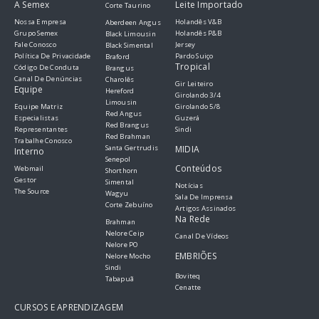
A Semex
Leite Importado
Corte Taurino
Nossa Empresa
Holandês V&B
Aberdeen Angus
Grupo Semex
Holandês P&B
Black Limousin
Fale Conosco
Jersey
Black Simental
Política De Privacidade
Pardo Suiço
Braford
Tropical
Código De Conduta
Brangus
Canal De Denúncias
Charolês
Gir Leiteiro
Equipe
Hereford
Girolando 3/4
Limousin
Equipe Matriz
Girolando 5/8
Red Angus
Especialistas
Guzerá
Red Brangus
Representantes
Sindi
Red Brahman
Trabalhe Conosco
Santa Gertrudis
MIDIA
Interno
Senepol
Conteúdos
Webmail
Shorthorn
Gestor
Simental
Notícias
The Source
Wagyu
Sala De Imprensa
Corte Zebuíno
Artigos Assinados
Na Rede
Brahman
Nelore Ceip
Canal De Vídeos
Nelore PO
EMBRIÕES
Nelore Mocho
Sindi
Boviteq
Tabapuã
Cenatte
CURSOS E APRENDIZAGEM