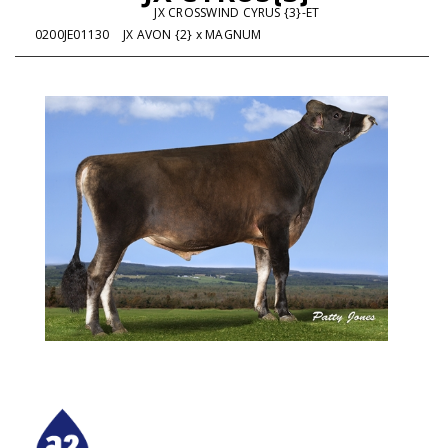
JX CROSSWIND CYRUS {3}-ET
0200JE01130
JX AVON {2} x MAGNUM