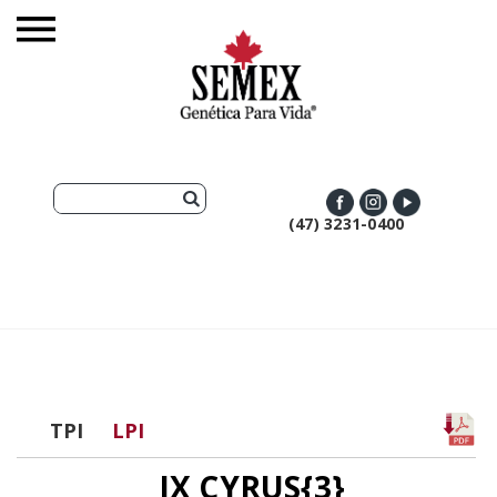
(47) 3231-0400
TPI
LPI
JX CYRUS{3}