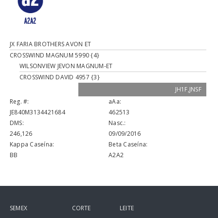
JX FARIA BROTHERS AVON ET
CROSSWIND MAGNUM 5990 {4}
WILSONVIEW JEVON MAGNUM-ET
CROSSWIND DAVID 4957 {3}
JH1F,JNSF
Reg. #:
aAa:
JE840M3134421684
462513
DMS:
Nasc.:
246,126
09/09/2016
Kappa Caseína:
Beta Caseína:
BB
A2A2
SEMEX
CORTE
LEITE