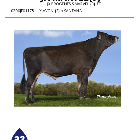
JX PROGENESIS MARVEL {3}-ET
0200JE01175
JX AVON {2} x SANTANA