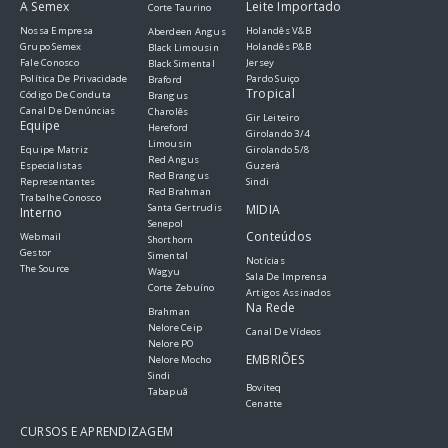
A Semex
Leite Importado
Corte Taurino
Nossa Empresa
Holandês V&B
Aberdeen Angus
Grupo Semex
Holandês P&B
Black Limousin
Fale Conosco
Jersey
Black Simental
Política De Privacidade
Pardo Suiço
Braford
Tropical
Código De Conduta
Brangus
Canal De Denúncias
Charolês
Gir Leiteiro
Equipe
Hereford
Girolando 3/4
Limousin
Equipe Matriz
Girolando 5/8
Red Angus
Especialistas
Guzerá
Red Brangus
Representantes
Sindi
Red Brahman
Trabalhe Conosco
Santa Gertrudis
MIDIA
Interno
Senepol
Conteúdos
Webmail
Shorthorn
Gestor
Simental
Notícias
The Source
Wagyu
Sala De Imprensa
Corte Zebuíno
Artigos Assinados
Na Rede
Brahman
Nelore Ceip
Canal De Vídeos
Nelore PO
EMBRIÕES
Nelore Mocho
Sindi
Boviteq
Tabapuã
Cenatte
CURSOS E APRENDIZAGEM