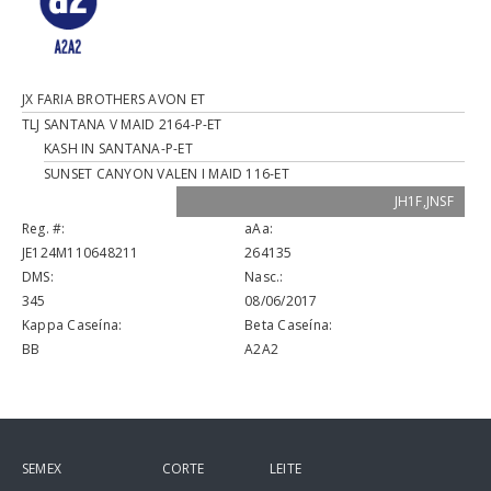
JX FARIA BROTHERS AVON ET
TLJ SANTANA V MAID 2164-P-ET
KASH IN SANTANA-P-ET
SUNSET CANYON VALEN I MAID 116-ET
JH1F,JNSF
Reg. #:
aAa:
JE124M110648211
264135
DMS:
Nasc.:
345
08/06/2017
Kappa Caseína:
Beta Caseína:
BB
A2A2
SEMEX
CORTE
LEITE