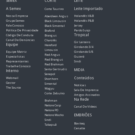
SEMEX
CORTE
LEITE
A Semex
Leite Importado
Corte Taurino
Nossa Empresa
Holandês V&B
Aberdeen Angus
Grupo Semex
Holandês P&B
Black Limousin
Fale Conosco
Jersey
Black Simental
Política De Privacidade
Pardo Suiço
Braford
Tropical
Código De Conduta
Brangus
Canal De Denúncias
Charolês
Gir Leiteiro
Equipe
Hereford
Girolando 3/4
Limousin
Equipe Matriz
Girolando 5/8
Red Angus
Especialistas
Guzerá
Red Brangus
Representantes
Sindi
Red Brahman
Trabalhe Conosco
Santa Gertrudis
MIDIA
Interno
Senepol
Conteúdos
Webmail
Shorthorn
Gestor
Simental
Notícias
The Source
Wagyu
Sala De Imprensa
Corte Zebuíno
Artigos Assinados
Na Rede
Brahman
Nelore Ceip
Canal De Vídeos
Nelore PO
EMBRIÕES
Nelore Mocho
Sindi
Boviteq
Tabapuã
Cenatte