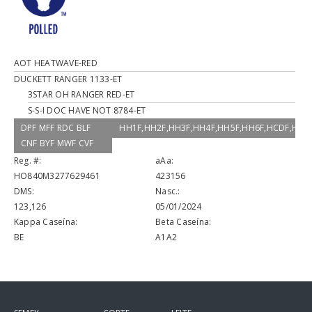
AOT HEATWAVE-RED
DUCKETT RANGER 1133-ET
3STAR OH RANGER RED-ET
S-S-I DOC HAVE NOT 8784-ET
DPF MFF RDC BLF
HH1F,HH2F,HH3F,HH4F,HH5F,HH6F,HCDF,HM
CNF BYF MWF CVF
Reg. #:
aAa:
HO840M3277629461
423156
DMS:
Nasc.:
123,126
05/01/2024
Kappa Caseína:
Beta Caseína:
BE
A1A2