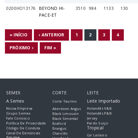
0200HO13176
BEYOND HI-
3510
984
1133
130
PACE-ET
PÁGINAS
« INÍCIO
‹ ANTERIOR
1
2
3
4
PRÓXIMO ›
FIM »
SEMEX
CORTE
LEITE
A Semex
Leite Importado
Corte Taurino
Nossa Empresa
Holandês V&B
Aberdeen Angus
Grupo Semex
Holandês P&B
Black Limousin
Fale Conosco
Jersey
Black Simental
Política De Privacidade
Pardo Suiço
Braford
Tropical
Código De Conduta
Brangus
Canal De Denúncias
Charolês
Gir Leiteiro
Equipe