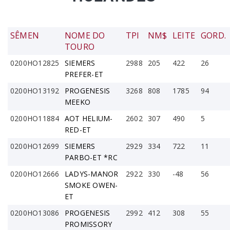
SÊMEN
NOME DO
TPI
NM$
LEITE
GORD.
TOURO
0200HO12825
SIEMERS
2988
205
422
26
PREFER-ET
0200HO13192
PROGENESIS
3268
808
1785
94
MEEKO
0200HO11884
AOT HELIUM-
2602
307
490
5
RED-ET
0200HO12699
SIEMERS
2929
334
722
11
PARBO-ET *RC
0200HO12666
LADYS-MANOR
2922
330
-48
56
SMOKE OWEN-
ET
0200HO13086
PROGENESIS
2992
412
308
55
PROMISSORY