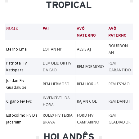
TROPICAL
NOME
PAI
AVÔ
AVÔ
MATERNO
PATERNO
BOURBON
Eterno Ema
LOHAN NP
ASSIS AJ
AH
Patriota Fiv
DEMOLIDOR FIV
REM
REM FORMOSO
Katispera
DA EAO
GARANTIDO
Jordan Fiv
REM HERMOSO
REM HORUS
REM ESPIÃO
Guadalupe
INVENCÍVEL DA
Cigano Fiv Fvc
RAJAN COL
REM DANUT
HORA
Estocolmo Fiv Da
ROLEX FIV TERRA
FORD FIV
REM
Jacamim
BRAVA
CAMPARINO
GLADIADOR
HOLANDÊS