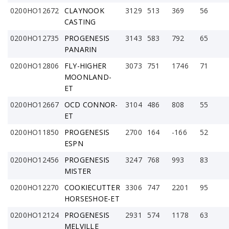
0200HO12672
CLAYNOOK
3129
513
369
56
CASTING
0200HO12735
PROGENESIS
3143
583
792
65
PANARIN
0200HO12806
FLY-HIGHER
3073
751
1746
71
MOONLAND-
ET
0200HO12667
OCD CONNOR-
3104
486
808
55
ET
0200HO11850
PROGENESIS
2700
164
-166
52
ESPN
0200HO12456
PROGENESIS
3247
768
993
83
MISTER
0200HO12270
COOKIECUTTER
3306
747
2201
95
HORSESHOE-ET
0200HO12124
PROGENESIS
2931
574
1178
63
MELVILLE