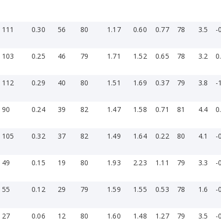
111
0.30
56
80
1.17
0.60
0.77
78
3.5
-
103
0.25
46
79
1.71
1.52
0.65
78
3.2
0
112
0.29
40
80
1.51
1.69
0.37
79
3.8
-
90
0.24
39
82
1.47
1.58
0.71
81
4.4
0
»
105
0.32
37
82
1.49
1.64
0.22
80
4.1
-
49
0.15
19
80
1.93
2.23
1.11
79
3.3
-
55
0.12
29
79
1.59
1.55
0.53
78
1.6
-
27
0.06
12
80
1.60
1.48
1.27
79
3.5
-