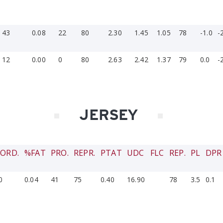
43
0.08
22
80
2.30
1.45
1.05
78
-1.0
-
12
0.00
0
80
2.63
2.42
1.37
79
0.0
-
JERSEY
ORD.
%FAT
PRO.
REPR.
PTAT
UDC
FLC
REP.
PL
DPR
0
0.04
41
75
0.40
16.90
78
3.5
0.1