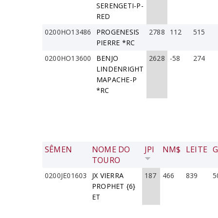
SERENGETI-P-
RED
0200HO13486
PROGENESIS
2788
112
515
PIERRE *RC
0200HO13600
BENJO
2628
-58
274
LINDENRIGHT
MAPACHE-P
*RC
SÊMEN
NOME DO
JPI
NM$
LEITE
G
TOURO
0200JE01603
JX VIERRA
187
466
839
5
PROPHET {6}
ET