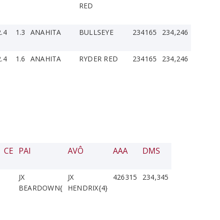
RED
2.4
1.3
ANAHITA
BULLSEYE
234165
234,246
2.4
1.6
ANAHITA
RYDER RED
234165
234,246
CE
PAI
AVÔ
AAA
DMS
JX
JX
426315
234,345
BEARDOWN{
HENDRIX{4}