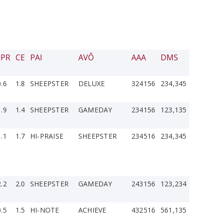
PR
CE
PAI
AVÔ
AAA
DMS
0.6
1.8
SHEEPSTER
DELUXE
324156
234,345
1.9
1.4
SHEEPSTER
GAMEDAY
234156
123,135
1.1
1.7
HI-PRAISE
SHEEPSTER
234516
234,345
2.2
2.0
SHEEPSTER
GAMEDAY
243156
123,234
0.5
1.5
HI-NOTE
ACHIEVE
432516
561,135