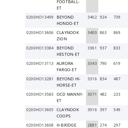
FOOTBALL-
ET
0200HO13499
BEYOND
3402
924
739
HONDO-ET
0200HO13606
CLAYNOOK
3400
863
869
ZION
0200HO13384
BEYOND
3361
937
833
HESTON-ET
0200HO13113
AURORA
3343
790
619
FARGO-ET
0200HO13281
BEYOND HI-
3316
834
487
HORSE-ET
0200HO13583
OCD MANNY-
3071
482
233
ET
0200HO13605
CLAYNOOK
3016
397
549
COOPS
0200HO13608
H-BRIDGE
2881
274
297