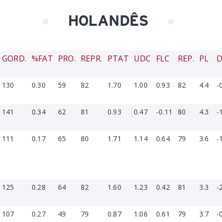
HOLANDÊS
GORD.
%FAT
PRO.
REPR.
PTAT
UDC
FLC
REP.
PL
D
130
0.30
59
82
1.70
1.00
0.93
82
4.4
-
141
0.34
62
81
0.93
0.47
-0.11
80
4.3
-
111
0.17
65
80
1.71
1.14
0.64
79
3.6
-
125
0.28
64
82
1.60
1.23
0.42
81
3.3
-
107
0.27
49
79
0.87
1.06
0.61
79
3.7
-