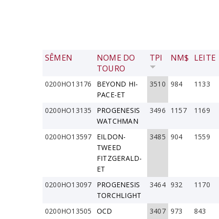
SÊMEN
NOME DO
TPI
NM$
LEITE
TOURO
0200HO13176
BEYOND HI-
3510
984
1133
PACE-ET
0200HO13135
PROGENESIS
3496
1157
1169
WATCHMAN
0200HO13597
EILDON-
3485
904
1559
TWEED
FITZGERALD-
ET
0200HO13097
PROGENESIS
3464
932
1170
TORCHLIGHT
0200HO13505
OCD
3407
973
843