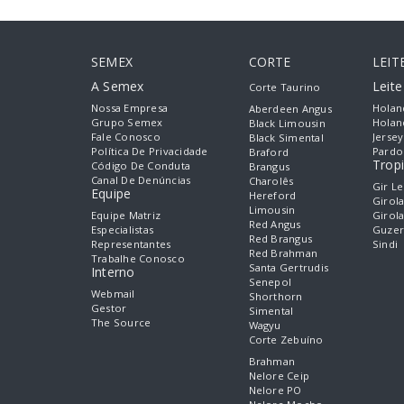
SEMEX
CORTE
LEIT
A Semex
Leit
Corte Taurino
Nossa Empresa
Holan
Aberdeen Angus
Grupo Semex
Holan
Black Limousin
Fale Conosco
Jersey
Black Simental
Política De Privacidade
Pardo
Braford
Tropi
Código De Conduta
Brangus
Canal De Denúncias
Charolês
Gir Le
Equipe
Hereford
Girol
Limousin
Equipe Matriz
Girol
Red Angus
Especialistas
Guzer
Red Brangus
Representantes
Sindi
Red Brahman
Trabalhe Conosco
Santa Gertrudis
Interno
Senepol
Webmail
Shorthorn
Gestor
Simental
The Source
Wagyu
Corte Zebuíno
Brahman
Nelore Ceip
Nelore PO