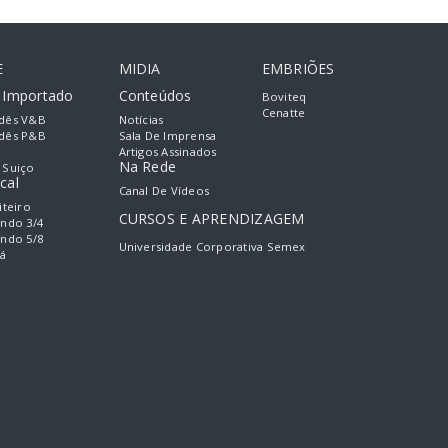
E
MIDIA
EMBRIÕES
e Importado
Conteúdos
Boviteq
Cenatte
dês V&B
Notícias
dês P&B
Sala De Imprensa
Artigos Assinados
Na Rede
 Suiço
cal
Canal De Vídeos
iteiro
CURSOS E APRENDIZAGEM
ando 3/4
ando 5/8
Universidade Corporativa Semex
á