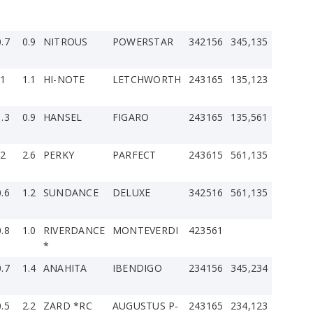
0.7
0.9
NITROUS
POWERSTAR
342156
345,135
.1
1.1
HI-NOTE
LETCHWORTH
243165
135,123
1.3
0.9
HANSEL
FIGARO
243165
135,561
.2
2.6
PERKY
PARFECT
243615
561,135
0.6
1.2
SUNDANCE
DELUXE
342516
561,135
0.8
1.0
RIVERDANCE
MONTEVERDI
423561
*
0.7
1.4
ANAHITA
IBENDIGO
234156
345,234
0.5
2.2
ZARD *RC
AUGUSTUS P-
243165
234,123