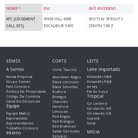
NOME
PAI
AVÔ MATERNO
KFC JUDGEMENT
RIVER HILL 60W
SPOTS N' SPROUTS
CALL 301J
EXCALIBUR 345E
ZENITH 106 Z
SEMEX
CORTE
LEITE
A Semex
Leite Importado
Corte Taurino
Nossa Empresa
Holandês V&B
Aberdeen Angus
Grupo Semex
Holandês P&B
Black Limousin
Fale Conosco
Jersey
Black Simental
Política De Privacidade
Pardo Suiço
Braford
Tropical
Código De Conduta
Brangus
Canal De Denúncias
Charolês
Gir Leiteiro
Equipe
Hereford
Girolando 3/4
Limousin
Equipe Matriz
Girolando 5/8
Red Angus
Especialistas
Guzerá
Red Brangus
Representantes
Sindi
Red Brahman
Trabalhe Conosco
Santa Gertrudis
MIDIA
Interno
Senepol