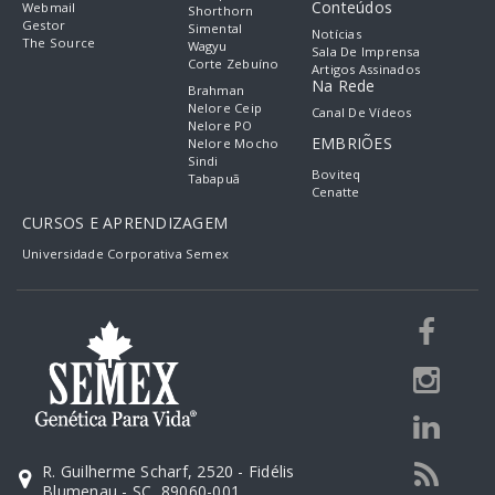
Conteúdos
Webmail
Shorthorn
Gestor
Simental
Notícias
The Source
Wagyu
Sala De Imprensa
Corte Zebuíno
Artigos Assinados
Na Rede
Brahman
Nelore Ceip
Canal De Vídeos
Nelore PO
EMBRIÕES
Nelore Mocho
Sindi
Boviteq
Tabapuã
Cenatte
CURSOS E APRENDIZAGEM
Universidade Corporativa Semex
R. Guilherme Scharf, 2520 - Fidélis
Blumenau - SC, 89060-001