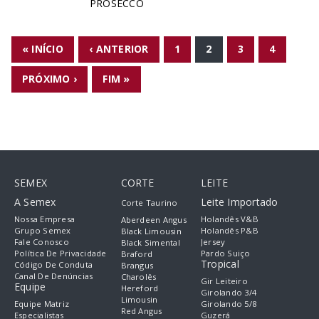
PROSECCO
PÁGINAS
« INÍCIO
‹ ANTERIOR
1
2
3
4
PRÓXIMO ›
FIM »
SEMEX
CORTE
LEITE
A Semex
Leite Importado
Corte Taurino
Nossa Empresa
Holandês V&B
Aberdeen Angus
Grupo Semex
Holandês P&B
Black Limousin
Fale Conosco
Jersey
Black Simental
Política De Privacidade
Pardo Suiço
Braford
Tropical
Código De Conduta
Brangus
Canal De Denúncias
Charolês
Gir Leiteiro
Equipe
Hereford
Girolando 3/4
Limousin
Equipe Matriz
Girolando 5/8
Red Angus
Especialistas
Guzerá