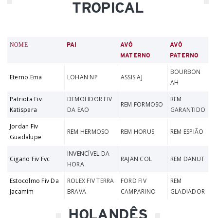
TROPICAL
NOME
PAI
AVÔ
AVÔ
MATERNO
PATERNO
BOURBON
Eterno Ema
LOHAN NP
ASSIS AJ
AH
Patriota Fiv
DEMOLIDOR FIV
REM
REM FORMOSO
Katispera
DA EAO
GARANTIDO
Jordan Fiv
REM HERMOSO
REM HORUS
REM ESPIÃO
Guadalupe
INVENCÍVEL DA
Cigano Fiv Fvc
RAJAN COL
REM DANUT
HORA
Estocolmo Fiv Da
ROLEX FIV TERRA
FORD FIV
REM
Jacamim
BRAVA
CAMPARINO
GLADIADOR
HOLANDÊS