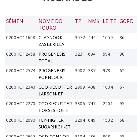
SÊMEN
NOME DO
TPI
NM$
LEITE
GORD.
TOURO
0200HO11668
CLAYNOOK
3072
444
1059
86
ZASBERILLA
0200HO12458
PROGENESIS
3231
694
594
90
TOTAL
0200HO12574
PROGENESIS
3002
387
978
62
POPNLOCK
0200HO12340
COOKIECUTTER
2969
408
1004
67
LARSON-ET
0200HO12270
COOKIECUTTER
3306
747
2201
95
HORSESHOE-ET
0200HO12090
FLY-HIGHER
3204
649
1532
58
SUGARHIGH-ET
0200HO12667
OCD CONNOR-
3104
486
808
55