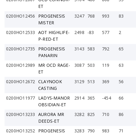
ET
0200HO12456
PROGENESIS
3247
768
993
83
MISTER
0200HO12533
AOT HIGHLIFE-
2498
-83
577
2
P-RED-ET
0200HO12735
PROGENESIS
3143
583
792
65
PANARIN
0200HO12989
MR OCD RAGE-
3087
503
119
63
ET
0200HO12672
CLAYNOOK
3129
513
369
56
CASTING
0200HO11977
LADYS-MANOR
2914
365
-454
66
OBSIDIAN-ET
0200HO13233
AURORA MR
3282
825
710
86
DEEDS-ET
0200HO13252
PROGENESIS
3283
790
983
71