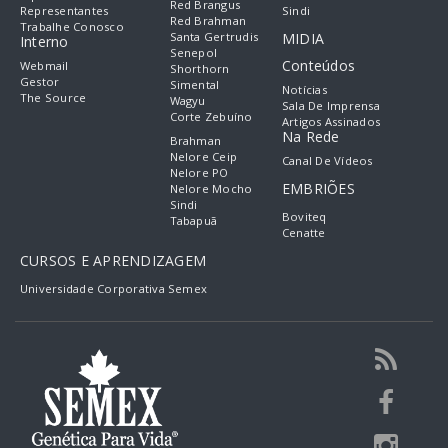
Red Brangus
Representantes
Sindi
Red Brahman
Trabalhe Conosco
Santa Gertrudis
MIDIA
Interno
Senepol
Conteúdos
Webmail
Shorthorn
Gestor
Simental
Notícias
The Source
Wagyu
Sala De Imprensa
Corte Zebuíno
Artigos Assinados
Na Rede
Brahman
Nelore Ceip
Canal De Vídeos
Nelore PO
EMBRIÕES
Nelore Mocho
Sindi
Boviteq
Tabapuã
Cenatte
CURSOS E APRENDIZAGEM
Universidade Corporativa Semex