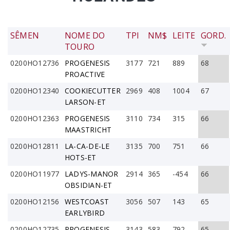
SÊMEN
NOME DO
TPI
NM$
LEITE
GORD.
TOURO
0200HO12736
PROGENESIS
3177
721
889
68
PROACTIVE
0200HO12340
COOKIECUTTER
2969
408
1004
67
LARSON-ET
0200HO12363
PROGENESIS
3110
734
315
66
MAASTRICHT
0200HO12811
LA-CA-DE-LE
3135
700
751
66
HOTS-ET
0200HO11977
LADYS-MANOR
2914
365
-454
66
OBSIDIAN-ET
0200HO12156
WESTCOAST
3056
507
143
65
EARLYBIRD
0200HO12735
PROGENESIS
3143
583
792
65