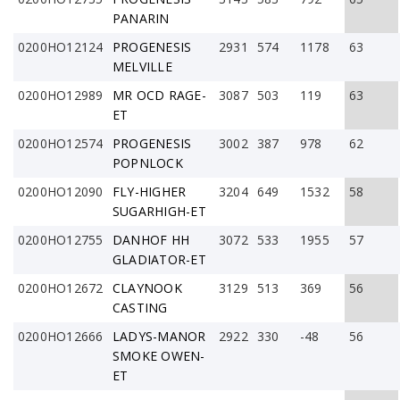
PANARIN
0200HO12124
PROGENESIS
2931
574
1178
63
MELVILLE
0200HO12989
MR OCD RAGE-
3087
503
119
63
ET
0200HO12574
PROGENESIS
3002
387
978
62
POPNLOCK
0200HO12090
FLY-HIGHER
3204
649
1532
58
SUGARHIGH-ET
0200HO12755
DANHOF HH
3072
533
1955
57
GLADIATOR-ET
0200HO12672
CLAYNOOK
3129
513
369
56
CASTING
0200HO12666
LADYS-MANOR
2922
330
-48
56
SMOKE OWEN-
ET