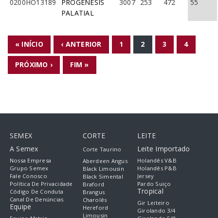
0200HO13189
PROGENESIS
3007
253
472
55
PALATIAL
PÁGINAS
« INÍCIO
‹ ANTERIOR
1
2
3
4
PRÓXIMO ›
FIM »
SEMEX
CORTE
LEITE
A Semex
Leite Importado
Corte Taurino
Nossa Empresa
Holandês V&B
Aberdeen Angus
Grupo Semex
Holandês P&B
Black Limousin
Fale Conosco
Jersey
Black Simental
Política De Privacidade
Pardo Suiço
Braford
Tropical
Código De Conduta
Brangus
Canal De Denúncias
Charolês
Gir Leiteiro
Equipe
Hereford
Girolando 3/4
Limousin