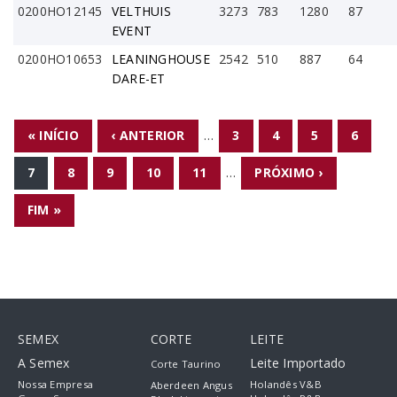
0200HO12145
VELTHUIS
3273
783
1280
87
EVENT
0200HO10653
LEANINGHOUSE
2542
510
887
64
DARE-ET
PÁGINAS
« INÍCIO
‹ ANTERIOR
…
3
4
5
6
7
8
9
10
11
…
PRÓXIMO ›
FIM »
SEMEX
CORTE
LEITE
A Semex
Leite Importado
Corte Taurino
Nossa Empresa
Holandês V&B
Aberdeen Angus