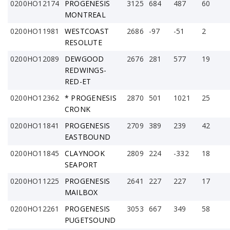
0200HO12174
PROGENESIS
3125
684
487
60
MONTREAL
0200HO11981
WESTCOAST
2686
-97
-51
2
RESOLUTE
0200HO12089
DEWGOOD
2676
281
577
19
REDWINGS-
RED-ET
0200HO12362
* PROGENESIS
2870
501
1021
25
CRONK
0200HO11841
PROGENESIS
2709
389
239
42
EASTBOUND
0200HO11845
CLAYNOOK
2809
224
-332
18
SEAPORT
0200HO11225
PROGENESIS
2641
227
227
17
MAILBOX
0200HO12261
PROGENESIS
3053
667
349
58
PUGETSOUND