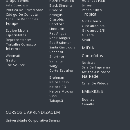
Grupo Semex
Holandês P&B
Black Limousin
Fale Conosco
Jersey
Black Simental
Política De Privacidade
Pardo Suiço
Braford
Tropical
Código De Conduta
Brangus
Canal De Denúncias
Charolês
Gir Leiteiro
Equipe
Hereford
Girolando 3/4
Limousin
Equipe Matriz
Girolando 5/8
Red Angus
Especialistas
Guzerá
Red Brangus
Representantes
Sindi
Red Brahman
Trabalhe Conosco
Santa Gertrudis
MIDIA
Interno
Senepol
Conteúdos
Webmail
Shorthorn
Gestor
Simental
Notícias
The Source
Wagyu
Sala De Imprensa
Corte Zebuíno
Artigos Assinados
Na Rede
Brahman
Nelore Ceip
Canal De Vídeos
Nelore PO
EMBRIÕES
Nelore Mocho
Sindi
Boviteq
Tabapuã
Cenatte
CURSOS E APRENDIZAGEM
Universidade Corporativa Semex