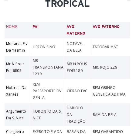
TROPICAL
NOME
PAI
AVÔ
AVÔ PATERNO
MATERNO
Monarca Fiv
NOTAVEL
HERON SINO
ESCOBAR MAT.
Da Yasmin
DA BELA
MR
Mr N Pous
MR N POUS.
TRANSMONTANA
MR. ROJO 229
Poi 6805
POIS 180
1239
REM
Nobre Ii Da
REM GRINGO
PASSAPORTE FIV
CIFRAO FVC
Xaraés
GENETICA ADITIVA
GEN. A
HARIOLO
Argumento
TORONTO DA S.
DA
RAM DA BELA
Da S. Nice
NICE
TRADIÇÃO
Cargueiro
EXÉRCITO FIV DA
BARAN DA
REM GARANTIDO