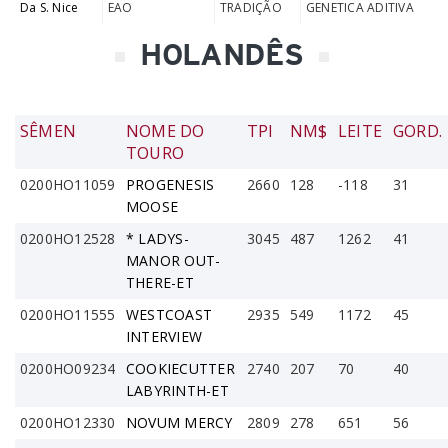
Da S. Nice
EAO
TRADIÇÃO
GENETICA ADITIVA
HOLANDÊS
SÊMEN
NOME DO
TPI
NM$
LEITE
GORD.
TOURO
0200HO11059
PROGENESIS
2660
128
-118
31
MOOSE
0200HO12528
* LADYS-
3045
487
1262
41
MANOR OUT-
THERE-ET
0200HO11555
WESTCOAST
2935
549
1172
45
INTERVIEW
0200HO09234
COOKIECUTTER
2740
207
70
40
LABYRINTH-ET
0200HO12330
NOVUM MERCY
2809
278
651
56