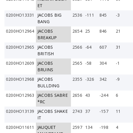
ET
0200HO13331
JACOBS BIG
2536
-111
845
-3
BANG
0200HO12964
JACOBS
2654
25
846
21
BREAKUP
0200HO12965
JACOBS
2566
-64
607
31
BRITISH
0200HO12609
JACOBS
2565
-58
304
-1
BRUINS
0200HO12968
JACOBS
2355
-326
342
-9
BULLDING
0200HO12963
JACOBS SABRE
2656
43
-244
6
*RC
0200HO13139
JACOBS SHAKE
2743
37
-157
11
IT
0200HO11611
JAUQUET
2597
134
-198
4