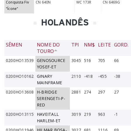
Conquista Fiv
CN 640N
WC 173R
CN 6469G
"Ícone"
HOLANDÊS
SÊMEN
NOME DO
TPI
NM$
LEITE
GORD.
TOURO
0200HO13539
GENOSOURCE
3045
516
705
66
YOSEF-ET
0200HO10162
GINARY
2110
-418
-455
-38
MAINFRAME
0200HO13608
H-BRIDGE
2881
274
297
27
SERENGETI-P-
RED
0200HO13115
HAVEITALL
3019
219
963
-1
HARLEM-ET
0200HO11946
HILMAR BOSA-
3027
681
1116
69