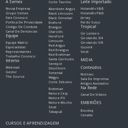
A Semex
Leite Importado
Corte Taurino
Nossa Empresa
Holandês V&B
Aberdeen Angus
Grupo Semex
Holandês P&B
Black Limousin
Fale Conosco
Jersey
Black Simental
Política De Privacidade
Pardo Suiço
Braford
Tropical
Código De Conduta
Brangus
Canal De Denúncias
Charolês
Gir Leiteiro
Equipe
Hereford
Girolando 3/4
Limousin
Equipe Matriz
Girolando 5/8
Red Angus
Especialistas
Guzerá
Red Brangus
Representantes
Sindi
Red Brahman
Trabalhe Conosco
Santa Gertrudis
MIDIA
Interno
Senepol
Conteúdos
Webmail
Shorthorn
Gestor
Simental
Notícias
The Source
Wagyu
Sala De Imprensa
Corte Zebuíno
Artigos Assinados
Na Rede
Brahman
Nelore Ceip
Canal De Vídeos
Nelore PO
EMBRIÕES
Nelore Mocho
Sindi
Boviteq
Tabapuã
Cenatte
CURSOS E APRENDIZAGEM