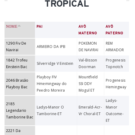
TROPICAL
NOME
PAI
AVÔ
AVÔ
MATERNO
PATERNO
1290 Fiv De
POKEMON
REM
ARMEIRO DA IPB
Navirai
DE NAVIRAI
ARMADOR
1842 Trofeu
Val-Bisson
Progenesis
Silverridge V Einstein
Einstein Bac
Doorman
Topnotch
Playboy FIV
Mountfield
2046 Brasão
Progenesis
Hmemingway do
SSI DDY
Playboy Bac
Hemingway
Peedro Moreira
Mogul ET
Ladys-
2185
Ladys-Manor O
Emerald-Acr-
Manor
Legendario
Tamborine-ET
Vr Choral-ET
Outcome-
Tamborine Bac
ET
2221 Da