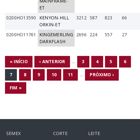
MAINFRAME-
ET
0200HO13590
KENYON-HILL
3212
587
823
66
ORKIN-ET
0200HO11761
KINGEMERLING
2696
224
557
27
DARKFLASH
PÁGINAS
« INÍCIO
‹ ANTERIOR
…
3
4
5
6
7
8
9
10
11
…
PRÓXIMO ›
FIM »
SEMEX
CORTE
LEITE