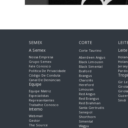
SEMEX
CORTE
LEIT
A Semex
Leit
Corte Taurino
Nossa Empresa
Holan
Aberdeen Angus
Grupo Semex
Holan
Black Limousin
Fale Conosco
Jersey
Black Simental
Política De Privacidade
Pardo
Braford
Tropi
Código De Conduta
Brangus
Canal De Denúncias
Charolês
Gir Le
Equipe
Hereford
Girol
Limousin
Equipe Matriz
Girol
Red Angus
Especialistas
Guzer
Red Brangus
Representantes
Sindi
Red Brahman
Trabalhe Conosco
Santa Gertrudis
Interno
Senepol
Webmail
Shorthorn
Gestor
Simental
The Source
Wagyu