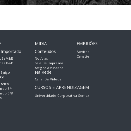
E
MIDIA
EMBRIÕES
e Importado
Conteúdos
Boviteq
Cenatte
dês V&B
Notícias
dês P&B
Sala De Imprensa
Artigos Assinados
Na Rede
 Suiço
»
cal
Canal De Vídeos
iteiro
CURSOS E APRENDIZAGEM
ando 3/4
ando 5/8
Universidade Corporativa Semex
á