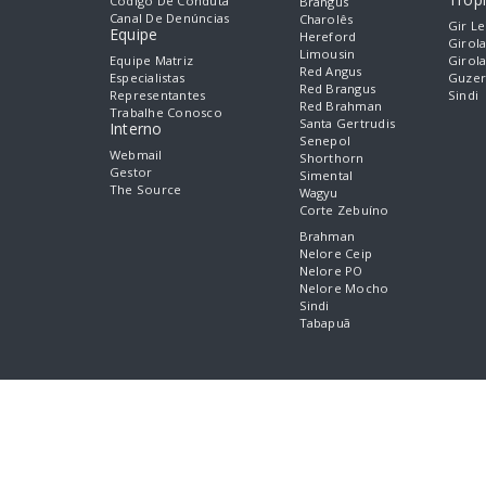
Código De Conduta
Brangus
Canal De Denúncias
Charolês
Gir Le
Equipe
Hereford
Girol
Limousin
Equipe Matriz
Girol
Red Angus
Especialistas
Guzer
Red Brangus
Representantes
Sindi
Red Brahman
Trabalhe Conosco
Santa Gertrudis
Interno
Senepol
Webmail
Shorthorn
Gestor
Simental
The Source
Wagyu
Corte Zebuíno
Brahman
Nelore Ceip
Nelore PO
Nelore Mocho
Sindi
Tabapuã