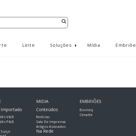
rte
Leite
Soluções
Mídia
Embriõe
E
MIDIA
EMBRIÕES
e Importado
Conteúdos
Boviteq
Cenatte
dês V&B
Notícias
dês P&B
Sala De Imprensa
Artigos Assinados
Na Rede
 Suiço
cal