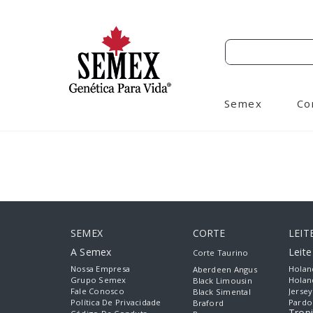
Semex
Co
SEMEX
CORTE
LEIT
A Semex
Leit
Corte Taurino
Nossa Empresa
Holan
Aberdeen Angus
Grupo Semex
Holan
Black Limousin
Fale Conosco
Jersey
Black Simental
Política De Privacidade
Pardo
Braford
Tropi