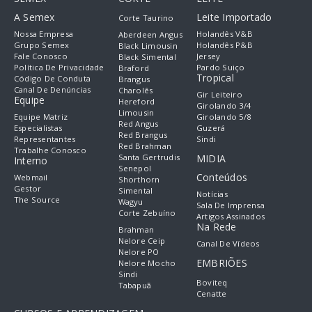
A Semex
Leite Importado
Corte Taurino
Nossa Empresa
Holandês V&B
Aberdeen Angus
Grupo Semex
Holandês P&B
Black Limousin
Fale Conosco
Jersey
Black Simental
Política De Privacidade
Pardo Suiço
Braford
Tropical
Código De Conduta
Brangus
Canal De Denúncias
Charolês
Gir Leiteiro
Equipe
Hereford
Girolando 3/4
Limousin
Equipe Matriz
Girolando 5/8
Red Angus
Especialistas
Guzerá
Red Brangus
Representantes
Sindi
Red Brahman
Trabalhe Conosco
Santa Gertrudis
MIDIA
Interno
Senepol
Conteúdos
Webmail
Shorthorn
Gestor
Simental
Notícias
The Source
Wagyu
Sala De Imprensa
Corte Zebuíno
Artigos Assinados
Na Rede
Brahman
Nelore Ceip
Canal De Vídeos
Nelore PO
EMBRIÕES
Nelore Mocho
Sindi
Boviteq
Tabapuã
Cenatte