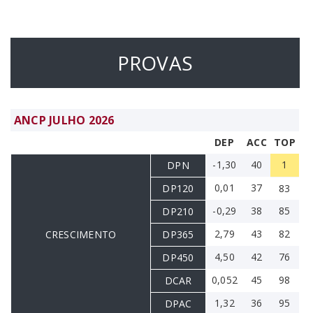
PROVAS
ANCP JULHO 2026
DEP
ACC
TOP
-1,30
40
1
DPN
0,01
37
DP120
83
-0,29
38
85
DP210
2,79
43
82
CRESCIMENTO
DP365
4,50
42
76
DP450
0,052
45
98
DCAR
1,32
36
95
DPAC