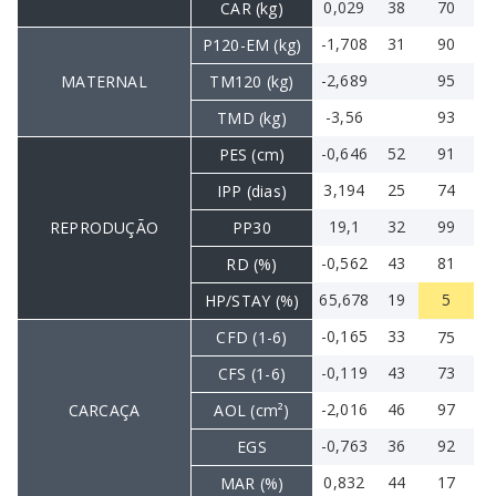
0,029
38
70
CAR (kg)
-1,708
31
90
P120-EM (kg)
-2,689
95
MATERNAL
TM120 (kg)
-3,56
93
TMD (kg)
-0,646
52
91
PES (cm)
3,194
25
74
IPP (dias)
19,1
32
99
REPRODUÇÃO
PP30
-0,562
43
81
RD (%)
65,678
19
5
HP/STAY (%)
-0,165
33
CFD (1-6)
75
-0,119
43
73
CFS (1-6)
-2,016
46
97
CARCAÇA
AOL (cm²)
-0,763
36
92
EGS
0,832
44
17
MAR (%)