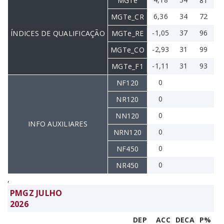
MGTe
81
6,36
34
72
MGTe_CR
-1,05
37
96
ÍNDICES DE QUALIFICAÇÃO
MGTe_RE
-2,93
31
99
MGTe_CO
-1,11
31
93
MGTe_F1
0
NF120
0
NR120
0
NN120
INFO AUXILIARES
0
NRN120
0
NF450
0
NR450
,
PMGZ JULHO
2026
DEP
ACC
DECA
P%