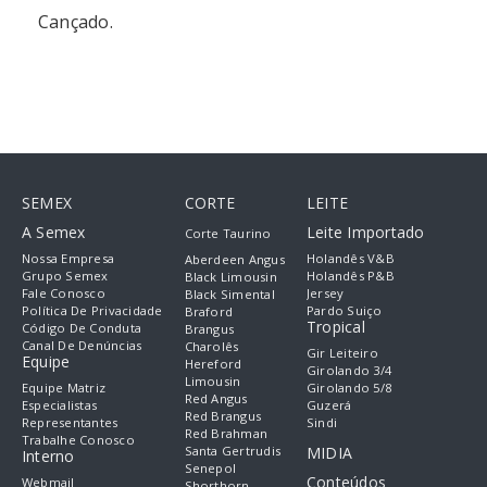
Cançado.
SEMEX
CORTE
LEITE
A Semex
Leite Importado
Corte Taurino
Nossa Empresa
Holandês V&B
Aberdeen Angus
Grupo Semex
Holandês P&B
Black Limousin
Fale Conosco
Jersey
Black Simental
Política De Privacidade
Pardo Suiço
Braford
Tropical
Código De Conduta
Brangus
Canal De Denúncias
Charolês
Gir Leiteiro
Equipe
Hereford
Girolando 3/4
Limousin
Equipe Matriz
Girolando 5/8
Red Angus
Especialistas
Guzerá
Red Brangus
Representantes
Sindi
Red Brahman
Trabalhe Conosco
Santa Gertrudis
MIDIA
Interno
Senepol
Conteúdos
Webmail
Shorthorn