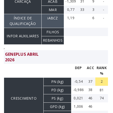
-1,309
31
9
-
CARCAÇA
ACAB
0,77
33
3
-
MAR
1,19
6
-
ÍNDICE DE
iABCZ
QUALIFICAÇÃO
FILHOS
INFOR AUXILIARES
REBANHOS
,
GENEPLUS ABRIL
2026
DEP
ACC
RANK
%
-0,54
37
2
PN (kg)
-0,986
38
PD (kg)
81
0,021
46
74
CRESCIMENTO
PS (kg)
1,006
46
GPD (kg)