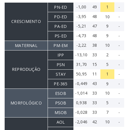
-1,00
49
1
-
PN-ED
-3,95
48
-
PD-ED
10
CRESCIMENTO
-5,21
47
9
-
PA-ED
-4,73
48
9
-
PS-ED
-2,22
38
10
-
MATERNAL
PM-EM
-13,10
33
2
-
IPP
31,70
15
5
-
PSN
REPRODUÇÃO
50,95
11
1
-
STAY
-0,449
43
-
PE-365
9
-1,014
33
10
-
ESOB
0,938
33
5
-
MORFOLÓGICO
PSOB
-0,028
33
7
-
MSOB
-2,046
42
10
-
AOL