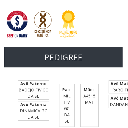
PEDIGREE
Avô Paterno
Avô Ma
Pai:
Mãe:
BADEJO FIV GC
RARO FI
MIL
A4515
DA SL
Avó Ma
FIV
MAT
Avó Paterna
DANDAH
GC
DINAMICA GC
DA
DA SL
SL