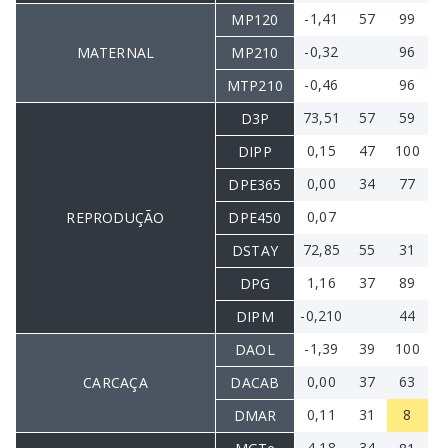
-1,41
57
99
MP120
-0,32
96
MATERNAL
MP210
-0,46
96
MTP210
73,51
57
59
D3P
0,15
47
100
DIPP
0,00
34
77
DPE365
0,07
REPRODUÇÃO
DPE450
72,85
55
31
DSTAY
1,16
37
89
DPG
-0,210
44
DIPM
-1,39
39
100
DAOL
0,00
37
63
CARCAÇA
DACAB
0,11
31
8
DMAR
4,18
34