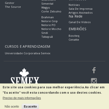
Gestor
Simental
Notícias
The Source
Wagyu
Sala De Imprensa
Corte Zebuíno
Artigos Assinados
Na Rede
Brahman
Nelore Ceip
Canal De Vídeos
Nelore PO
EMBRIÕES
Nelore Mocho
Sindi
Boviteq
Tabapuã
Cenatte
CURSOS E APRENDIZAGEM
Universidade Corporativa Semex
Este site usa cookies para sua melhor experiência.
Ao clicar em
"Eu aceito" você esta concordando com o uso destes cookies.
Preciso de mais informações
R. Guilherme Scharf, 2520 - Fidélis
Blumenau - SC, 89060-001
Não aceito
Eu aceito