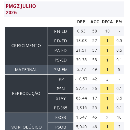
PMGZ JULHO
2026
DEP
ACC
DECA
P%
0,63
58
10
-
PN-ED
13,08
57
1
0,5
PD-ED
CRESCIMENTO
21,51
57
0,5
PA-ED
1
30,38
58
0,1
PS-ED
1
2,77
49
9
MATERNAL
PM-EM
1
-10,57
42
-
IPP
3
57,45
26
1
0,1
PSN
REPRODUÇÃO
65,44
17
0,5
STAY
1
1,816
55
0,1
PE-365
1
1,547
46
16
ESOB
2
5,040
46
1
2
MORFOLÓGICO
PSOB