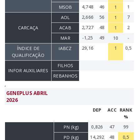
4,748
46
1
MSOB
1
2,666
56
7
AOL
1
2,727
48
2
CARCAÇA
ACAB
1
-1,25
49
-
MAR
10
29,16
1
0,5
ÍNDICE DE
iABCZ
QUALIFICAÇÃO
FILHOS
INFOR AUXILIARES
REBANHOS
,
GENEPLUS ABRIL
2026
DEP
ACC
RANK
%
0,826
47
99
PN (kg)
14,292
48
0,5
PD (kg)