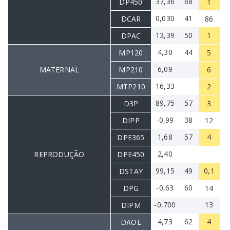
37,36
68
DP450
1
0,030
41
DCAR
86
13,39
50
1
DPAC
4,30
44
MP120
5
6,09
MATERNAL
MP210
6
16,33
MTP210
2
89,75
57
D3P
3
-0,99
38
DIPP
12
1,68
57
4
DPE365
2,40
REPRODUÇÃO
DPE450
99,15
49
0,1
DSTAY
-0,63
60
DPG
14
-0,700
13
DIPM
4,73
62
4
DAOL