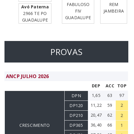
FABULOSO
REM
Avó Paterna
FIV
JAMBEIRA
2966 TE PO
GUADALUPE
GUADALUPE
PROVAS
ANCP JULHO 2026
DEP
ACC
TOP
1,65
63
97
DPN
11,22
59
2
DP120
20,47
62
DP210
2
36,40
66
CRESCIMENTO
DP365
1