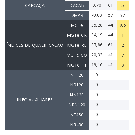
0,70
61
CARCAÇA
DACAB
5
-0,08
57
DMAR
92
35,28
44
0,5
MGTe
34,19
44
MGTe_CR
1
37,86
61
ÍNDICES DE QUALIFICAÇÃO
MGTe_RE
2
20,33
41
MGTe_CO
7
19,16
41
MGTe_F1
8
0
NF120
0
NR120
0
NN120
INFO AUXILIARES
0
NRN120
0
NF450
0
NR450
,