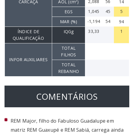
2,088
56
CARCAÇA
AOL (cm²)
14
1,045
45
5
EGS
-1,194
54
MAR (%)
94
33,33
1
ÍNDICE DE
IQGg
QUALIFICAÇÃO
TOTAL
FILHOS
INFOR AUXILIARES
TOTAL
REBANHO
COMENTÁRIOS
REM Major, filho do Fabuloso Guadalupe em
matriz REM Guaxupé e REM Sabiá, carrega ainda