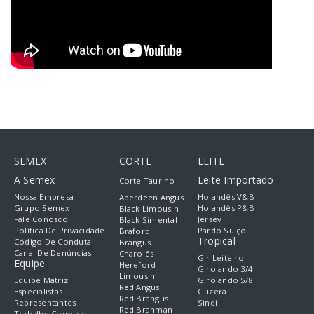
SEMEX
CORTE
LEITE
A Semex
Leite Importado
Corte Taurino
Nossa Empresa
Holandês V&B
Aberdeen Angus
Grupo Semex
Holandês P&B
Black Limousin
Fale Conosco
Jersey
Black Simental
Política De Privacidade
Pardo Suiço
Braford
Tropical
Código De Conduta
Brangus
Canal De Denúncias
Charolês
Gir Leiteiro
Equipe
Hereford
Girolando 3/4
Limousin
Equipe Matriz
Girolando 5/8
Red Angus
Especialistas
Guzerá
Red Brangus
Representantes
Sindi
Red Brahman
Trabalhe Conosco