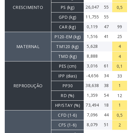
26,047
55
CRESCIMENTO
PS (kg)
0,5
11,755
55
GPD (kg)
0,119
47
99
CAR (kg)
1,516
41
25
P120-EM (kg)
5,628
4
MATERNAL
TM120 (kg)
8,888
TMD (kg)
4
3,016
61
PES (cm)
0,1
-4,656
34
IPP (dias)
33
38,638
38
1
REPRODUÇÃO
PP30
1,359
54
RD (%)
12
73,494
18
1
HP/STAY (%)
7,096
44
CFD (1-6)
0,5
8,079
51
CFS (1-6)
2