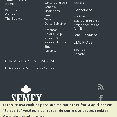
Santa Gertrudis
MIDIA
Interno
Senepol
Conteúdos
Webmail
Shorthorn
Gestor
Simental
Notícias
The Source
Wagyu
Sala De Imprensa
Corte Zebuíno
Artigos Assinados
Na Rede
Brahman
Nelore Ceip
Canal De Vídeos
Nelore PO
EMBRIÕES
Nelore Mocho
Sindi
Boviteq
Tabapuã
Cenatte
CURSOS E APRENDIZAGEM
Universidade Corporativa Semex
Este site usa cookies para sua melhor experiência.
Ao clicar em
"Eu aceito" você esta concordando com o uso destes cookies.
Preciso de mais informações