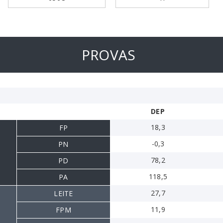
PROVAS
DEP
18,3
FP
-0,3
PN
78,2
PD
118,5
PA
27,7
LEITE
11,9
FPM