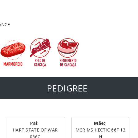
ANCE
PEDIGREE
Pai:
Mãe:
HART STATE OF WAR
MCR MS HECTIC 66F 13
056C
H