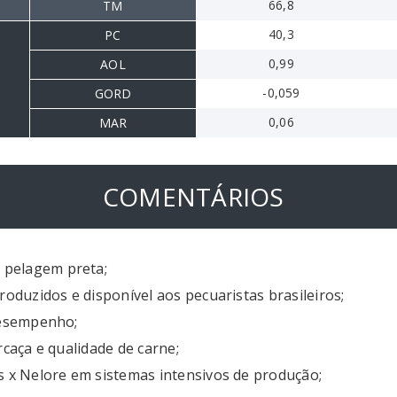
66,8
TM
40,3
PC
0,99
AOL
-0,059
GORD
0,06
MAR
COMENTÁRIOS
 pelagem preta;
roduzidos e disponível aos pecuaristas brasileiros;
desempenho;
rcaça e qualidade de carne;
s x Nelore em sistemas intensivos de produção;