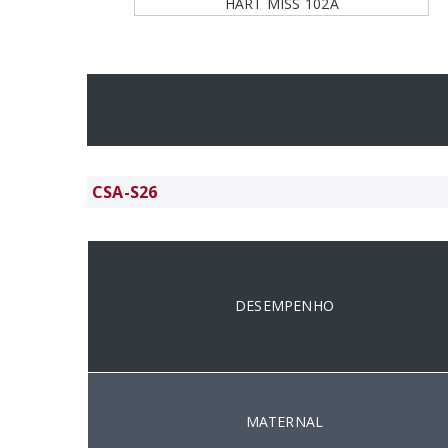
HART MISS 102A
CSA-S26
DESEMPENHO
MATERNAL