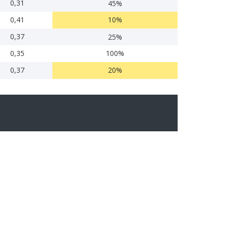
0,31
45%
0,41
10%
0,37
25%
0,35
100%
0,37
20%