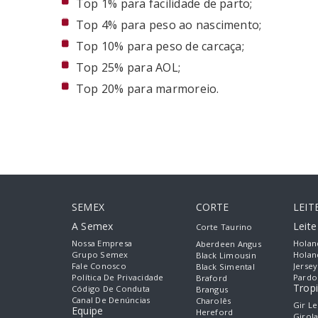
Top 1% para facilidade de parto;
Top 4% para peso ao nascimento;
Top 10% para peso de carcaça;
Top 25% para AOL;
Top 20% para marmoreio.
SEMEX
CORTE
LEIT
A Semex
Leit
Corte Taurino
Nossa Empresa
Holan
Aberdeen Angus
Grupo Semex
Holan
Black Limousin
Fale Conosco
Jersey
Black Simental
Política De Privacidade
Pardo
Braford
Tropi
Código De Conduta
Brangus
Canal De Denúncias
Charolês
Gir Le
Equipe
Hereford
Girol