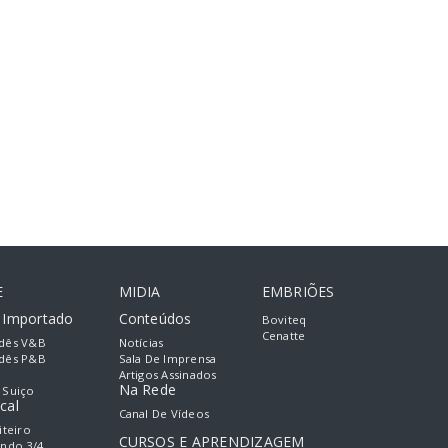
E
MIDIA
EMBRIÕES
e Importado
Conteúdos
Boviteq
Cenatte
dês V&B
Notícias
dês P&B
Sala De Imprensa
Artigos Assinados
Na Rede
 Suiço
cal
Canal De Vídeos
iteiro
CURSOS E APRENDIZAGEM
ando 3/4