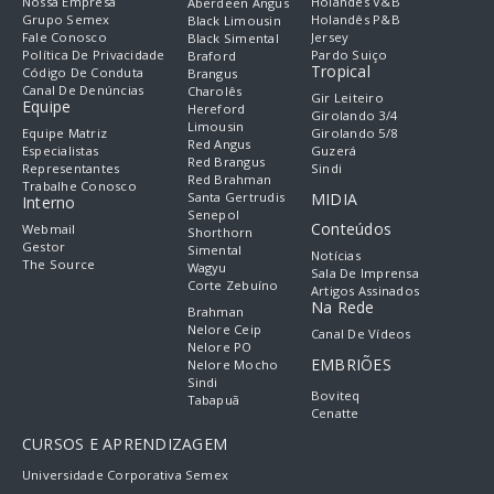
Nossa Empresa
Holandês V&B
Aberdeen Angus
Grupo Semex
Holandês P&B
Black Limousin
Fale Conosco
Jersey
Black Simental
Política De Privacidade
Pardo Suiço
Braford
Tropical
Código De Conduta
Brangus
Canal De Denúncias
Charolês
Gir Leiteiro
Equipe
Hereford
Girolando 3/4
Limousin
Equipe Matriz
Girolando 5/8
Red Angus
Especialistas
Guzerá
Red Brangus
Representantes
Sindi
Red Brahman
Trabalhe Conosco
Santa Gertrudis
MIDIA
Interno
Senepol
Conteúdos
Webmail
Shorthorn
Gestor
Simental
Notícias
The Source
Wagyu
Sala De Imprensa
Corte Zebuíno
Artigos Assinados
Na Rede
Brahman
Nelore Ceip
Canal De Vídeos
Nelore PO
EMBRIÕES
Nelore Mocho
Sindi
Boviteq
Tabapuã
Cenatte
CURSOS E APRENDIZAGEM
Universidade Corporativa Semex