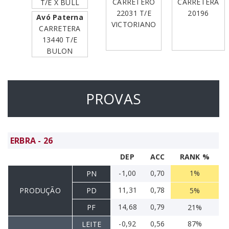
CARRETERO
CARRETERA
T/E X BULL
22031 T/E
20196
Avó Paterna
VICTORIANO
CARRETERA
13440 T/E
BULON
PROVAS
ERBRA - 26
DEP
ACC
RANK %
-1,00
0,70
1%
PN
11,31
0,78
PRODUÇÃO
PD
5%
14,68
0,79
PF
21%
-0,92
0,56
87%
LEITE