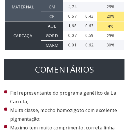
4,74
23%
MATERNAL
CM
0,67
0,43
20%
CE
1,68
0,63
AOL
4%
0,07
0,59
CARCAÇA
GORD
25%
0,01
0,62
30%
MARM
COMENTÁRIOS
Fiel representante do programa genético da La
Carreta;
Muita classe, mocho homozigoto com excelente
pigmentação;
Maximo tem muito comprimento, correta linha