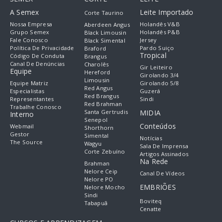
A Semex
Leite Importado
Corte Taurino
Nossa Empresa
Holandês V&B
Aberdeen Angus
Grupo Semex
Holandês P&B
Black Limousin
Fale Conosco
Jersey
Black Simental
Política De Privacidade
Pardo Suiço
Braford
Tropical
Código De Conduta
Brangus
Canal De Denúncias
Charolês
Gir Leiteiro
Equipe
Hereford
Girolando 3/4
Limousin
Equipe Matriz
Girolando 5/8
Red Angus
Especialistas
Guzerá
Red Brangus
Representantes
Sindi
Red Brahman
Trabalhe Conosco
Santa Gertrudis
MIDIA
Interno
Senepol
Conteúdos
Webmail
Shorthorn
Gestor
Simental
Notícias
The Source
Wagyu
Sala De Imprensa
Corte Zebuíno
Artigos Assinados
Na Rede
Brahman
Nelore Ceip
Canal De Vídeos
Nelore PO
EMBRIÕES
Nelore Mocho
Sindi
Boviteq
Tabapuã
Cenatte