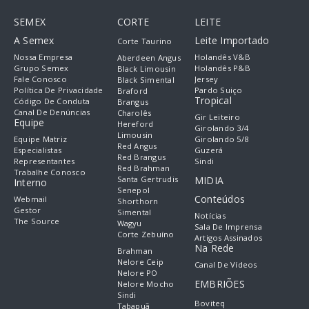
SEMEX
CORTE
LEITE
A Semex
Leite Importado
Corte Taurino
Nossa Empresa
Holandês V&B
Aberdeen Angus
Grupo Semex
Holandês P&B
Black Limousin
Fale Conosco
Jersey
Black Simental
Política De Privacidade
Pardo Suiço
Braford
Tropical
Código De Conduta
Brangus
Canal De Denúncias
Charolês
Gir Leiteiro
Equipe
Hereford
Girolando 3/4
Limousin
Equipe Matriz
Girolando 5/8
Red Angus
Especialistas
Guzerá
Red Brangus
Representantes
Sindi
Red Brahman
Trabalhe Conosco
Santa Gertrudis
MIDIA
Interno
Senepol
Conteúdos
Webmail
Shorthorn
Gestor
Simental
Notícias
The Source
Wagyu
Sala De Imprensa
Corte Zebuíno
Artigos Assinados
Na Rede
Brahman
Nelore Ceip
Canal De Vídeos
Nelore PO
EMBRIÕES
Nelore Mocho
Sindi
Boviteq
Tabapuã