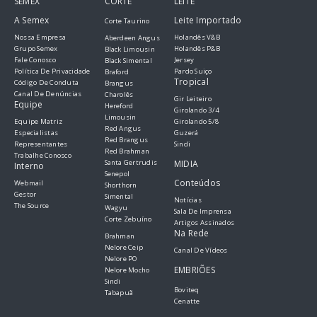
SEMEX
CORTE
LEITE
A Semex
Leite Importado
Corte Taurino
Nossa Empresa
Holandês V&B
Aberdeen Angus
Grupo Semex
Holandês P&B
Black Limousin
Fale Conosco
Jersey
Black Simental
Política De Privacidade
Pardo Suiço
Braford
Tropical
Código De Conduta
Brangus
Canal De Denúncias
Charolês
Gir Leiteiro
Equipe
Hereford
Girolando 3/4
Limousin
Equipe Matriz
Girolando 5/8
Red Angus
Especialistas
Guzerá
Red Brangus
Representantes
Sindi
Red Brahman
Trabalhe Conosco
Santa Gertrudis
MIDIA
Interno
Senepol
Conteúdos
Webmail
Shorthorn
Gestor
Simental
Notícias
The Source
Wagyu
Sala De Imprensa
Corte Zebuíno
Artigos Assinados
Na Rede
Brahman
Nelore Ceip
Canal De Vídeos
Nelore PO
EMBRIÕES
Nelore Mocho
Sindi
Boviteq
Tabapuã
Cenatte