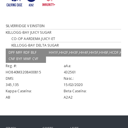
SILVERRIDGE V EINSTEIN
KELLOGG-BAY JUICY SUGAR
CO-OP AARDEMA JUICY-ET
KELLOGG-BAY DELTA SUGAR
DPF MFF RDF BLF
HH1F,HH2F,HH3F,HH4F,HH5F,HH6F,HCDF,HM
CNF BYF MWF CVF
Reg. #:
aAa:
HO840M3208400815
432561
DMS:
Nasc.:
345,135
15/02/2020
Kappa Caseína:
Beta Caseína:
AB
A2A2