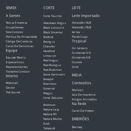
SEMEX
CORTE
LEITE
A Semex
Leite Importado
Corte Taurino
Nossa Empresa
Holandês V&B
Aberdeen Angus
Grupo Semex
Holandês P&B
Black Limousin
Fale Conosco
Jersey
Black Simental
Política De Privacidade
Pardo Suiço
Braford
Tropical
Código De Conduta
Brangus
Canal De Denúncias
Charolês
Gir Leiteiro
Equipe
Hereford
Girolando 3/4
Limousin
Equipe Matriz
Girolando 5/8
Red Angus
Especialistas
Guzerá
Red Brangus
Representantes
Sindi
Red Brahman
Trabalhe Conosco
Santa Gertrudis
MIDIA
Interno
Senepol
Conteúdos
Webmail
Shorthorn
Gestor
Simental
Notícias
The Source
Wagyu
Sala De Imprensa
Corte Zebuíno
Artigos Assinados
Na Rede
Brahman
Nelore Ceip
Canal De Vídeos
Nelore PO
EMBRIÕES
Nelore Mocho
Sindi
Boviteq
Tabapuã