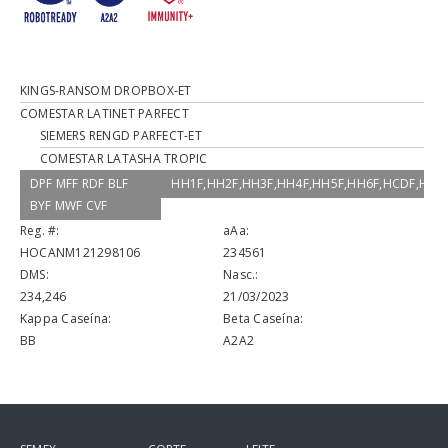
KINGS-RANSOM DROPBOX-ET
COMESTAR LATINET PARFECT
SIEMERS RENGD PARFECT-ET
COMESTAR LATASHA TROPIC
DPF MFF RDF BLF
HH1F,HH2F,HH3F,HH4F,HH5F,HH6F,HCDF,HM
BYF MWF CVF
Reg. #:
aAa:
HOCANM121298106
234561
DMS:
Nasc.:
234,246
21/03/2023
Kappa Caseína:
Beta Caseína:
BB
A2A2