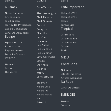
SEMEX
CORTE
LEITE
A Semex
Leite Importado
Corte Taurino
Nossa Empresa
Holandês V&B
Aberdeen Angus
Grupo Semex
Holandês P&B
Black Limousin
Fale Conosco
Jersey
Black Simental
Política De Privacidade
Pardo Suiço
Braford
Tropical
Código De Conduta
Brangus
Canal De Denúncias
Charolês
Gir Leiteiro
Equipe
Hereford
Girolando 3/4
Limousin
Equipe Matriz
Girolando 5/8
Red Angus
Especialistas
Guzerá
Red Brangus
Representantes
Sindi
Red Brahman
Trabalhe Conosco
Santa Gertrudis
MIDIA
Interno
Senepol
Conteúdos
Webmail
Shorthorn
Gestor
Simental
Notícias
The Source
Wagyu
Sala De Imprensa
Corte Zebuíno
Artigos Assinados
Na Rede
Brahman
Nelore Ceip
Canal De Vídeos
Nelore PO
EMBRIÕES
Nelore Mocho
Sindi
Boviteq
Tabapuã
Cenatte