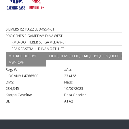
SIEMERS RZ PAZZLE 34954-ET
PROGENESIS GAMEDAY DINAWEST
RMD-DOTTERER SSI GAMEDAY-ET
PEAK FASTBALL DINANORTH-ET
MFF RDF BLF BYF
HH1F,HH2F,HH3F,HH4F,HH5F,HH6F,HCDF,HM
MWF CVF
Reg. #:
aAa:
HOCANM14766500
234165
DMS:
Nasc.:
234,345
10/07/2023
Kappa Caseína:
Beta Caseína:
BE
A1A2