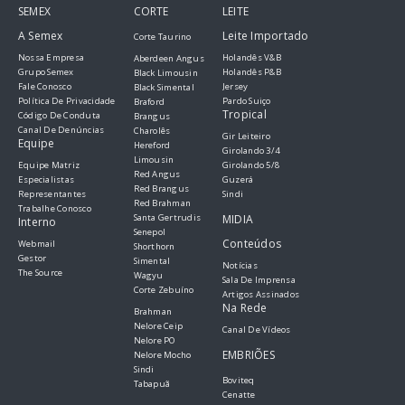
SEMEX
CORTE
LEITE
A Semex
Leite Importado
Corte Taurino
Nossa Empresa
Holandês V&B
Aberdeen Angus
Grupo Semex
Holandês P&B
Black Limousin
Fale Conosco
Jersey
Black Simental
Política De Privacidade
Pardo Suiço
Braford
Tropical
Código De Conduta
Brangus
Canal De Denúncias
Charolês
Gir Leiteiro
Equipe
Hereford
Girolando 3/4
Limousin
Equipe Matriz
Girolando 5/8
Red Angus
Especialistas
Guzerá
Red Brangus
Representantes
Sindi
Red Brahman
Trabalhe Conosco
Santa Gertrudis
MIDIA
Interno
Senepol
Conteúdos
Webmail
Shorthorn
Gestor
Simental
Notícias
The Source
Wagyu
Sala De Imprensa
Corte Zebuíno
Artigos Assinados
Na Rede
Brahman
Nelore Ceip
Canal De Vídeos
Nelore PO
EMBRIÕES
Nelore Mocho
Sindi
Boviteq
Tabapuã
Cenatte