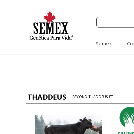
Semex
Co
THADDEUS
BEYOND THADDEUS-ET