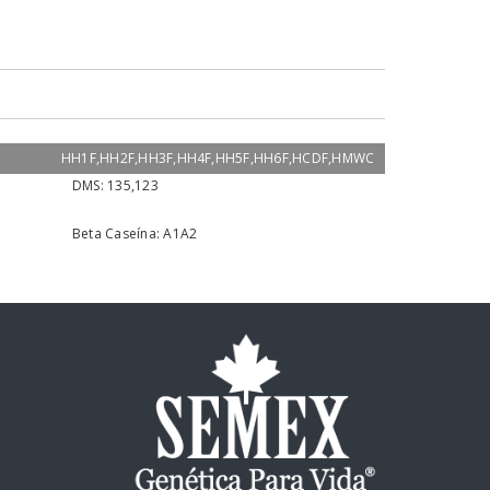
HH1F,HH2F,HH3F,HH4F,HH5F,HH6F,HCDF,HMWC
DMS:
135,123
Beta Caseína:
A1A2