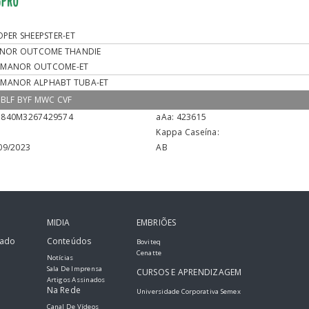
PER SHEEPSTER-ET
ANOR OUTCOME THANDIE
-MANOR OUTCOME-ET
-MANOR ALPHABT TUBA-ET
 BLF BYF MWC CVF
840M3267429574
aAa:
423615
Kappa Caseína:
09/2023
AB
MIDIA
EMBRIÕES
tado
Conteúdos
Boviteq
Cenatte
Notícias
Sala De Imprensa
CURSOS E APRENDIZAGEM
Artigos Assinados
Na Rede
Universidade Corporativa Semex
Canal De Vídeos