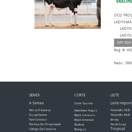
OCD TROO
LADYS-M
LADYS
LADYS
DPF RDF
Reg. #:
HO
Nasc.:
09/
SEMEX
CORTE
LEITE
A Semex
Leite Impor
Corte Taurino
Nossa Empresa
Holandês V&B
Aberdeen Angus
Grupo Semex
Holandês P&B
Black Limousin
Fale Conosco
Jersey
Black Simental
Política De Privacidade
Pardo Suiço
Braford
Tropical
Código De Conduta
Brangus