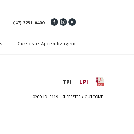
(47) 3231-0400
s
Cursos e Aprendizagem
TPI
LPI
0200HO13119
SHEEPSTER x OUTCOME