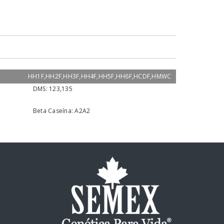
HH1F,HH2F,HH3F,HH4F,HH5F,HH6F,HCDF,HMWC
DMS:
123,135
Beta Caseína:
A2A2