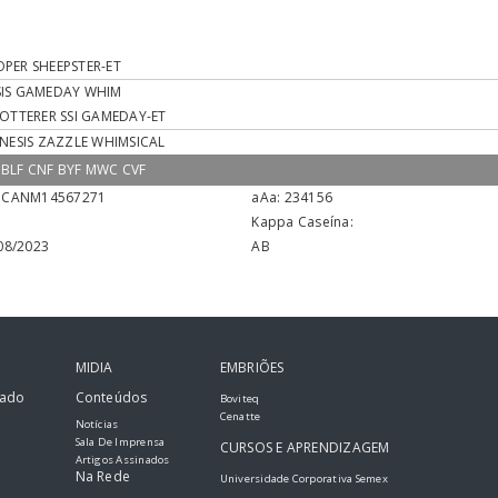
PER SHEEPSTER-ET
IS GAMEDAY WHIM
OTTERER SSI GAMEDAY-ET
NESIS ZAZZLE WHIMSICAL
 BLF CNF BYF MWC CVF
CANM14567271
aAa:
234156
Kappa Caseína:
08/2023
AB
MIDIA
EMBRIÕES
tado
Conteúdos
Boviteq
Cenatte
Notícias
Sala De Imprensa
CURSOS E APRENDIZAGEM
Artigos Assinados
Na Rede
Universidade Corporativa Semex