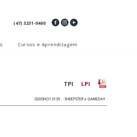
(47) 3231-0400
s
Cursos e Aprendizagem
TPI
LPI
0200HO13135
SHEEPSTER x GAMEDAY