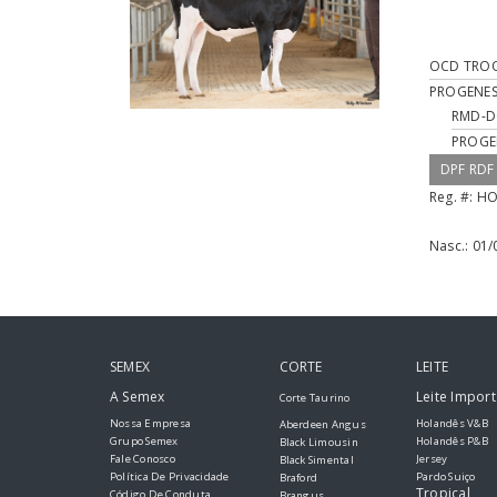
OCD TROO
PROGENES
RMD-D
PROGE
DPF RDF
Reg. #:
HO
Nasc.:
01/
SEMEX
CORTE
LEITE
A Semex
Leite Impor
Corte Taurino
Nossa Empresa
Holandês V&B
Aberdeen Angus
Grupo Semex
Holandês P&B
Black Limousin
Fale Conosco
Jersey
Black Simental
Política De Privacidade
Pardo Suiço
Braford
Tropical
Código De Conduta
Brangus