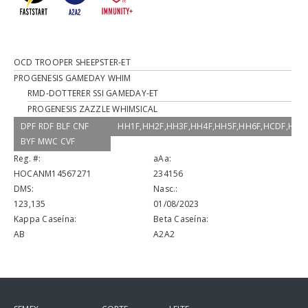
OCD TROOPER SHEEPSTER-ET
PROGENESIS GAMEDAY WHIM
RMD-DOTTERER SSI GAMEDAY-ET
PROGENESIS ZAZZLE WHIMSICAL
DPF RDF BLF CNF
HH1F,HH2F,HH3F,HH4F,HH5F,HH6F,HCDF,HM
BYF MWC CVF
Reg. #:
aAa:
HOCANM14567271
234156
DMS:
Nasc.:
123,135
01/08/2023
Kappa Caseína:
Beta Caseína:
AB
A2A2