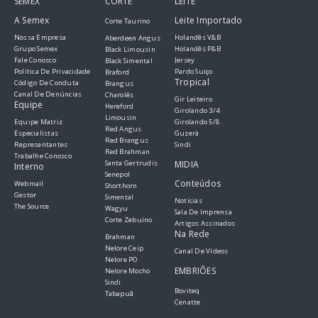
SEMEX
CORTE
LEITE
A Semex
Leite Importado
Corte Taurino
Nossa Empresa
Holandês V&B
Aberdeen Angus
Grupo Semex
Holandês P&B
Black Limousin
Fale Conosco
Jersey
Black Simental
Política De Privacidade
Pardo Suiço
Braford
Tropical
Código De Conduta
Brangus
Canal De Denúncias
Charolês
Gir Leiteiro
Equipe
Hereford
Girolando 3/4
Limousin
Equipe Matriz
Girolando 5/8
Red Angus
Especialistas
Guzerá
Red Brangus
Representantes
Sindi
Red Brahman
Trabalhe Conosco
Santa Gertrudis
MIDIA
Interno
Senepol
Conteúdos
Webmail
Shorthorn
Gestor
Simental
Notícias
The Source
Wagyu
Sala De Imprensa
Corte Zebuíno
Artigos Assinados
Na Rede
Brahman
Nelore Ceip
Canal De Vídeos
Nelore PO
EMBRIÕES
Nelore Mocho
Sindi
Boviteq
Tabapuã
Cenatte