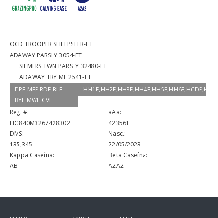
OCD TROOPER SHEEPSTER-ET
ADAWAY PARSLY 3054-ET
SIEMERS TWN PARSLY 32480-ET
ADAWAY TRY ME 2541-ET
DPF MFF RDF BLF
HH1F,HH2F,HH3F,HH4F,HH5F,HH6F,HCDF,HM
BYF MWF CVF
Reg. #:
aAa:
HO840M3267428302
423561
DMS:
Nasc.:
135,345
22/05/2023
Kappa Caseína:
Beta Caseína:
AB
A2A2