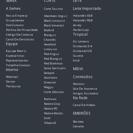
SEMEX
CORTE
LEITE
A Semex
Leite Importado
Corte Taurino
Nossa Empresa
Holandês V&B
Aberdeen Angus
Grupo Semex
Holandês P&B
Black Limousin
Fale Conosco
Jersey
Black Simental
Política De Privacidade
Pardo Suiço
Braford
Tropical
Código De Conduta
Brangus
Canal De Denúncias
Charolês
Gir Leiteiro
Equipe
Hereford
Girolando 3/4
Limousin
Equipe Matriz
Girolando 5/8
Red Angus
Especialistas
Guzerá
Red Brangus
Representantes
Sindi
Red Brahman
Trabalhe Conosco
Santa Gertrudis
MIDIA
Interno
Senepol
Conteúdos
Webmail
Shorthorn
Gestor
Simental
Notícias
The Source
Wagyu
Sala De Imprensa
Corte Zebuíno
Artigos Assinados
Na Rede
Brahman
Nelore Ceip
Canal De Vídeos
Nelore PO
EMBRIÕES
Nelore Mocho
Sindi
Boviteq
Tabapuã
Cenatte