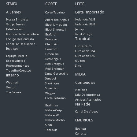
SEMEX
CORTE
LEITE
A Semex
Leite Importado
Corte Taurino
Nossa Empresa
Holandês V&B
Aberdeen Angus
Grupo Semex
Holandês P&B
Black Limousin
Fale Conosco
Jersey
Black Simental
Política De Privacidade
Pardo Suiço
Braford
Tropical
Código De Conduta
Brangus
Canal De Denúncias
Charolês
Gir Leiteiro
Equipe
Hereford
Girolando 3/4
Limousin
Equipe Matriz
Girolando 5/8
Red Angus
Especialistas
Guzerá
Red Brangus
Representantes
Sindi
Red Brahman
Trabalhe Conosco
Santa Gertrudis
MIDIA
Interno
Senepol
Conteúdos
Webmail
Shorthorn
Gestor
Simental
Notícias
The Source
Wagyu
Sala De Imprensa
Corte Zebuíno
Artigos Assinados
Na Rede
Brahman
Nelore Ceip
Canal De Vídeos
Nelore PO
EMBRIÕES
Nelore Mocho
Sindi
Boviteq
Tabapuã
Cenatte