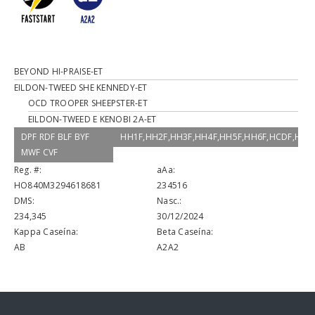
BEYOND HI-PRAISE-ET
EILDON-TWEED SHE KENNEDY-ET
OCD TROOPER SHEEPSTER-ET
EILDON-TWEED E KENOBI 2A-ET
DPF RDF BLF BYF
HH1F,HH2F,HH3F,HH4F,HH5F,HH6F,HCDF,HM
MWF CVF
Reg. #:
aAa:
HO840M3294618681
234516
DMS:
Nasc.:
234,345
30/12/2024
Kappa Caseína:
Beta Caseína:
AB
A2A2