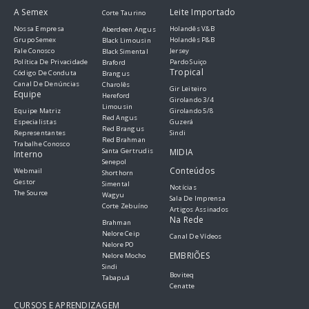
A Semex
Leite Importado
Corte Taurino
Nossa Empresa
Holandês V&B
Aberdeen Angus
Grupo Semex
Holandês P&B
Black Limousin
Fale Conosco
Jersey
Black Simental
Política De Privacidade
Pardo Suiço
Braford
Tropical
Código De Conduta
Brangus
Canal De Denúncias
Charolês
Gir Leiteiro
Equipe
Hereford
Girolando 3/4
Limousin
Equipe Matriz
Girolando 5/8
Red Angus
Especialistas
Guzerá
Red Brangus
Representantes
Sindi
Red Brahman
Trabalhe Conosco
Santa Gertrudis
MIDIA
Interno
Senepol
Conteúdos
Webmail
Shorthorn
Gestor
Simental
Notícias
The Source
Wagyu
Sala De Imprensa
Corte Zebuíno
Artigos Assinados
Na Rede
Brahman
Nelore Ceip
Canal De Vídeos
Nelore PO
EMBRIÕES
Nelore Mocho
Sindi
Boviteq
Tabapuã
Cenatte
CURSOS E APRENDIZAGEM