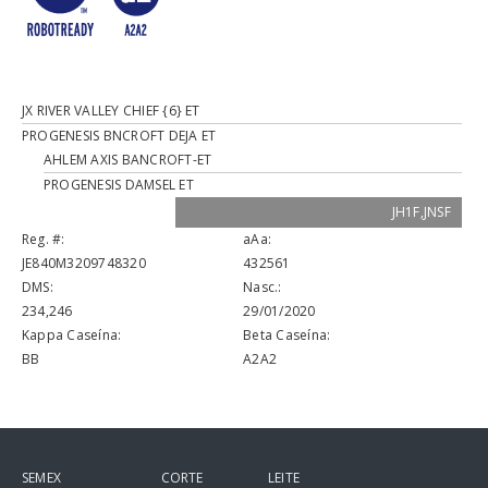
JX RIVER VALLEY CHIEF {6} ET
PROGENESIS BNCROFT DEJA ET
AHLEM AXIS BANCROFT-ET
PROGENESIS DAMSEL ET
JH1F,JNSF
Reg. #:
aAa:
JE840M3209748320
432561
DMS:
Nasc.:
234,246
29/01/2020
Kappa Caseína:
Beta Caseína:
BB
A2A2
SEMEX
CORTE
LEITE