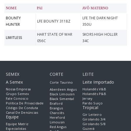
NOME
PAI
AVÔ MATERNO
BOUNTY
LFE THE DARK NIGHT
LFE BOUNTY 3118Z
HUNTER
350U
HART STATE OF WAR
SKORS HIGH HOLLER
LIMITLESS
056C
34C
SEMEX
CORTE
LEITE
A Semex
Leite Importado
Corte Taurino
Nossa Empresa
Holandês V&B
Aberdeen Angus
Grupo Semex
Holandês P&B
Black Limousin
Fale Conosco
Jersey
Black Simental
Política De Privacidade
Pardo Suiço
Braford
Tropical
Código De Conduta
Brangus
Canal De Denúncias
Charolês
Gir Leiteiro
Equipe
Hereford
Girolando 3/4
Limousin
Equipe Matriz
Girolando 5/8
Red Angus
Especialistas
Guzerá