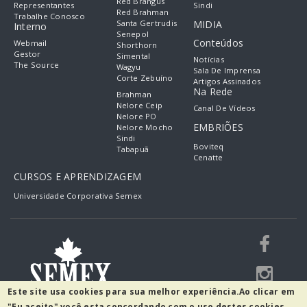
Red Brangus
Representantes
Sindi
Red Brahman
Trabalhe Conosco
Santa Gertrudis
MIDIA
Interno
Senepol
Conteúdos
Webmail
Shorthorn
Gestor
Simental
Notícias
The Source
Wagyu
Sala De Imprensa
Corte Zebuíno
Artigos Assinados
Na Rede
Brahman
Nelore Ceip
Canal De Vídeos
Nelore PO
EMBRIÕES
Nelore Mocho
Sindi
Boviteq
Tabapuã
Cenatte
CURSOS E APRENDIZAGEM
Universidade Corporativa Semex
Este site usa cookies para sua melhor experiência.
Ao clicar em
"Eu aceito" você esta concordando com o uso destes cookies.