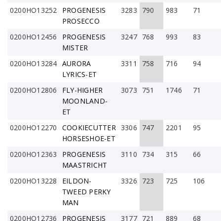
0200HO13252
PROGENESIS
3283
790
983
71
PROSECCO
0200HO12456
PROGENESIS
3247
768
993
83
MISTER
0200HO13284
AURORA
3311
758
716
94
LYRICS-ET
0200HO12806
FLY-HIGHER
3073
751
1746
71
MOONLAND-
ET
0200HO12270
COOKIECUTTER
3306
747
2201
95
HORSESHOE-ET
0200HO12363
PROGENESIS
3110
734
315
66
MAASTRICHT
0200HO13228
EILDON-
3326
723
725
106
TWEED PERKY
MAN
0200HO12736
PROGENESIS
3177
721
889
68