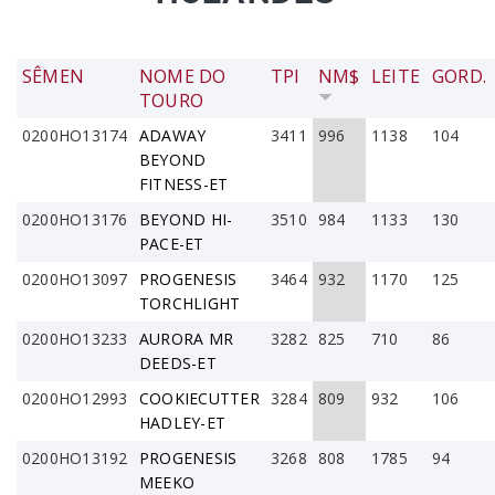
SÊMEN
NOME DO
TPI
NM$
LEITE
GORD.
TOURO
0200HO13174
ADAWAY
3411
996
1138
104
BEYOND
FITNESS-ET
0200HO13176
BEYOND HI-
3510
984
1133
130
PACE-ET
0200HO13097
PROGENESIS
3464
932
1170
125
TORCHLIGHT
0200HO13233
AURORA MR
3282
825
710
86
DEEDS-ET
0200HO12993
COOKIECUTTER
3284
809
932
106
HADLEY-ET
0200HO13192
PROGENESIS
3268
808
1785
94
MEEKO