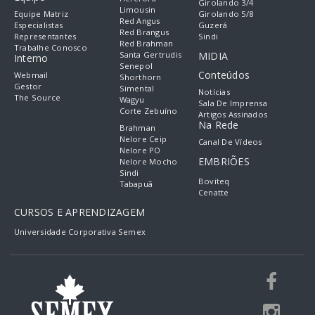
Girolando 3/4
Limousin
Equipe Matriz
Girolando 5/8
Red Angus
Especialistas
Guzerá
Red Brangus
Representantes
Sindi
Red Brahman
Trabalhe Conosco
Santa Gertrudis
MIDIA
Interno
Senepol
Conteúdos
Webmail
Shorthorn
Gestor
Simental
Notícias
The Source
Wagyu
Sala De Imprensa
Corte Zebuíno
Artigos Assinados
Na Rede
Brahman
Nelore Ceip
Canal De Vídeos
Nelore PO
EMBRIÕES
Nelore Mocho
Sindi
Boviteq
Tabapuã
Cenatte
CURSOS E APRENDIZAGEM
Universidade Corporativa Semex