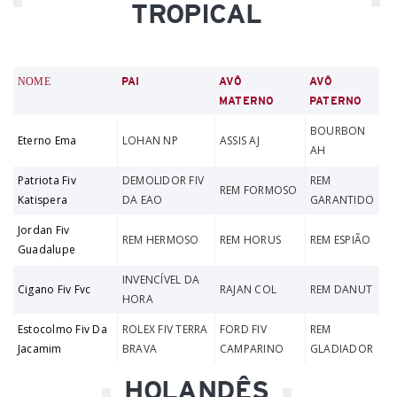
TROPICAL
NOME
PAI
AVÔ
AVÔ
MATERNO
PATERNO
BOURBON
Eterno Ema
LOHAN NP
ASSIS AJ
AH
Patriota Fiv
DEMOLIDOR FIV
REM
REM FORMOSO
Katispera
DA EAO
GARANTIDO
Jordan Fiv
REM HERMOSO
REM HORUS
REM ESPIÃO
Guadalupe
INVENCÍVEL DA
Cigano Fiv Fvc
RAJAN COL
REM DANUT
HORA
Estocolmo Fiv Da
ROLEX FIV TERRA
FORD FIV
REM
Jacamim
BRAVA
CAMPARINO
GLADIADOR
HOLANDÊS