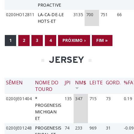
PROACTIVE
0200HO12811
LA-CA-DE-LE
3135
700
751
66
HOTS-ET
PÁGINAS
1
2
3
4
PRÓXIMO ›
FIM »
JERSEY
SÊMEN
NOME DO
JPI
NM$
LEITE
GORD.
%FA
TOURO
0200JE01404
*
135
347
715
73
0.19
PROGENESIS
MICHIGAN
ET
0200JE01248
PROGENESIS
74
233
969
31
-0.09