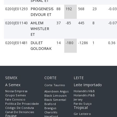
SPIRAL ET
0200JE01293
PROGENESIS
88
192
568
23
-0.03
DEVOUR ET
0200JE01140
AHLEM
37
-85
445
8
-0.07
WHISTLER
ET
0200JE01481
DULET
14
-180
-1286
1
0.36
GOLDORAK
SEMEX
CORTE
LEITE
A Semex
Leite Importado
Corte Taurino
Nossa Empresa
Holandês V&B
Aberdeen Angus
Grupo Semex
Holandês P&B
Black Limousin
Fale Conosco
Jersey
Black Simental
Política De Privacidade
Pardo Suiço
Braford
Tropical
Código De Conduta
Brangus
Canal De Denúncias
Charolês
Gir Leiteiro
Equipe
Hereford