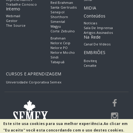
Red Brahman
Trabalhe Conosco
Santa Gertrudis
MIDIA
Interno
Senepol
Conteúdos
Webmail
Shorthorn
Gestor
Simental
Notícias
The Source
Wagyu
Sala De Imprensa
Corte Zebuíno
Artigos Assinados
Na Rede
Brahman
Nelore Ceip
Canal De Vídeos
Nelore PO
EMBRIÕES
Nelore Mocho
Sindi
Boviteq
Tabapuã
Cenatte
CURSOS E APRENDIZAGEM
Universidade Corporativa Semex
Este site usa cookies para sua melhor experiência.
Ao clicar em
"Eu aceito" você esta concordando com o uso destes cookies.