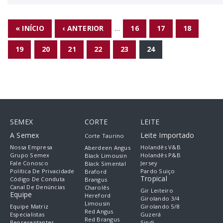
PÁGINAS
« INÍCIO
‹ ANTERIOR
…
16
17
18
19
20
21
22
23
24
SEMEX
CORTE
LEITE
A Semex
Leite Importado
Corte Taurino
Nossa Empresa
Holandês V&B
Aberdeen Angus
Grupo Semex
Holandês P&B
Black Limousin
Fale Conosco
Jersey
Black Simental
Política De Privacidade
Pardo Suiço
Braford
Tropical
Código De Conduta
Brangus
Canal De Denúncias
Charolês
Gir Leiteiro
Equipe
Hereford
Girolando 3/4
Limousin
Equipe Matriz
Girolando 5/8
Red Angus
Especialistas
Guzerá
Red Brangus
Representantes
Sindi