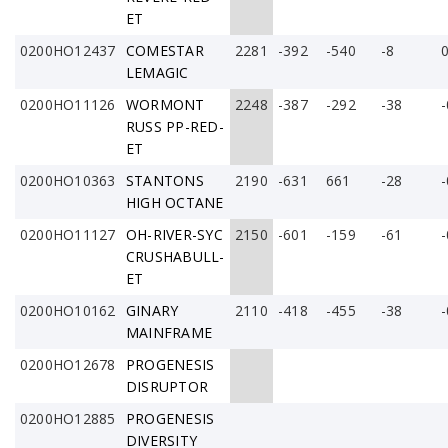
ET
0200HO12437
COMESTAR
2281
-392
-540
-8
0
LEMAGIC
0200HO11126
WORMONT
2248
-387
-292
-38
-
RUSS PP-RED-
ET
0200HO10363
STANTONS
2190
-631
661
-28
-
HIGH OCTANE
0200HO11127
OH-RIVER-SYC
2150
-601
-159
-61
-
CRUSHABULL-
ET
0200HO10162
GINARY
2110
-418
-455
-38
-
MAINFRAME
0200HO12678
PROGENESIS
DISRUPTOR
0200HO12885
PROGENESIS
DIVERSITY