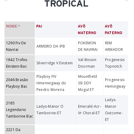
TROPICAL
NOME
PAI
AVÔ
AVÔ
MATERNO
PATERNO
1290 Fiv De
POKEMON
REM
ARMEIRO DA IPB
Navirai
DE NAVIRAI
ARMADOR
1842 Trofeu
Val-Bisson
Progenesis
Silverridge V Einstein
Einstein Bac
Doorman
Topnotch
Playboy FIV
Mountfield
2046 Brasão
Progenesis
Hmemingway do
SSI DDY
Playboy Bac
Hemingway
Peedro Moreira
Mogul ET
Ladys-
2185
Ladys-Manor O
Emerald-Acr-
Manor
Legendario
Tamborine-ET
Vr Choral-ET
Outcome-
Tamborine Bac
ET
2221 Da