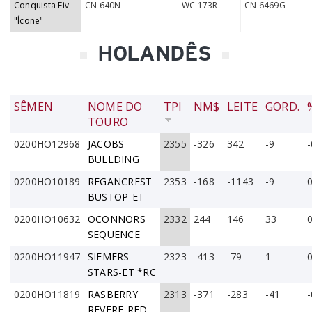
Conquista Fiv
CN 640N
WC 173R
CN 6469G
"Ícone"
HOLANDÊS
SÊMEN
NOME DO
TPI
NM$
LEITE
GORD.
TOURO
0200HO12968
JACOBS
2355
-326
342
-9
-
BULLDING
0200HO10189
REGANCREST
2353
-168
-1143
-9
0
BUSTOP-ET
0200HO10632
OCONNORS
2332
244
146
33
0
SEQUENCE
0200HO11947
SIEMERS
2323
-413
-79
1
0
STARS-ET *RC
0200HO11819
RASBERRY
2313
-371
-283
-41
-
REVERE-RED-