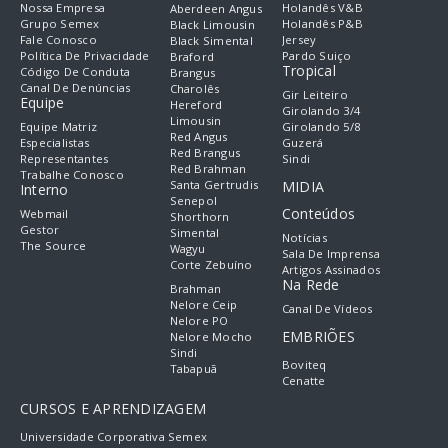
Nossa Empresa
Holandês V&B
Aberdeen Angus
Grupo Semex
Holandês P&B
Black Limousin
Fale Conosco
Jersey
Black Simental
Política De Privacidade
Pardo Suiço
Braford
Tropical
Código De Conduta
Brangus
Canal De Denúncias
Charolês
Gir Leiteiro
Equipe
Hereford
Girolando 3/4
Limousin
Equipe Matriz
Girolando 5/8
Red Angus
Especialistas
Guzerá
Red Brangus
Representantes
Sindi
Red Brahman
Trabalhe Conosco
Santa Gertrudis
MIDIA
Interno
Senepol
Conteúdos
Webmail
Shorthorn
Gestor
Simental
Notícias
The Source
Wagyu
Sala De Imprensa
Corte Zebuíno
Artigos Assinados
Na Rede
Brahman
Nelore Ceip
Canal De Vídeos
Nelore PO
EMBRIÕES
Nelore Mocho
Sindi
Boviteq
Tabapuã
Cenatte
CURSOS E APRENDIZAGEM
Universidade Corporativa Semex