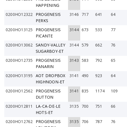
HAPPENING
0200HO12322
PROGENESIS
3146
717
641
64
PERKS
0200HO13125
PROGENESIS
3144
673
533
77
PICANTE
0200HO13062
SANDY-VALLEY
3144
579
662
76
SUGARBOY-ET
0200HO12735
PROGENESIS
3143
583
792
65
PANARIN
0200HO13195
AOT DROPBOX
3141
490
923
64
HIGHNOON-ET
0200HO12562
PROGENESIS
3141
835
1174
109
DUTTON
0200HO12811
LA-CA-DE-LE
3135
700
751
66
HOTS-ET
0200HO12762
PROGENESIS
3135
706
787
76