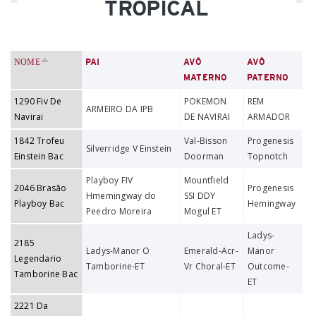
TROPICAL
NOME
PAI
AVÔ
AVÔ
MATERNO
PATERNO
1290 Fiv De
POKEMON
REM
ARMEIRO DA IPB
Navirai
DE NAVIRAI
ARMADOR
1842 Trofeu
Val-Bisson
Progenesis
Silverridge V Einstein
Einstein Bac
Doorman
Topnotch
Playboy FIV
Mountfield
2046 Brasão
Progenesis
Hmemingway do
SSI DDY
Playboy Bac
Hemingway
Peedro Moreira
Mogul ET
Ladys-
2185
Ladys-Manor O
Emerald-Acr-
Manor
Legendario
Tamborine-ET
Vr Choral-ET
Outcome-
Tamborine Bac
ET
2221 Da