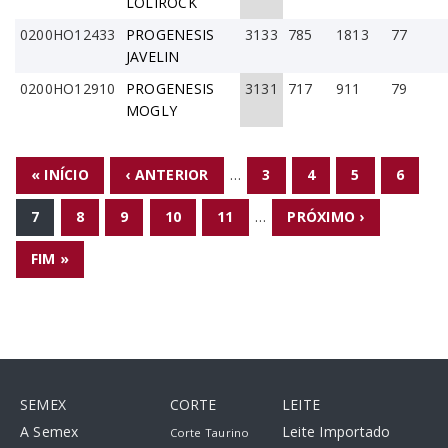
LOLIROCK
0200HO12433
PROGENESIS
3133
785
1813
77
JAVELIN
0200HO12910
PROGENESIS
3131
717
911
79
MOGLY
PÁGINAS
« INÍCIO
‹ ANTERIOR
…
3
4
5
6
7
8
9
10
11
…
PRÓXIMO ›
FIM »
SEMEX
CORTE
LEITE
A Semex
Leite Importado
Corte Taurino