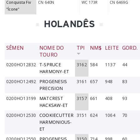
Conquista Fiv
CN 640N
WC 173R
CN 6469G
"Ícone"
HOLANDÊS
SÊMEN
NOME DO
TPI
NM$
LEITE
GORD.
TOURO
0200HO12832
T-SPRUCE
3162
584
1137
44
HARMONY-ET
0200HO12492
PROGENESIS
3161
657
948
83
PRECISION
0200HO13199
MATCREST
3157
661
408
93
HACKSAW-ET
0200HO12530
COOKIECUTTER
3151
624
1064
70
HARMONIOUS-
ET
0200HO12550
PROGENESIS
3150
714
998
60