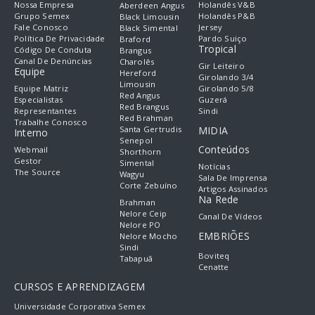
Nossa Empresa
Holandês V&B
Aberdeen Angus
Grupo Semex
Holandês P&B
Black Limousin
Fale Conosco
Jersey
Black Simental
Política De Privacidade
Pardo Suiço
Braford
Tropical
Código De Conduta
Brangus
Canal De Denúncias
Charolês
Gir Leiteiro
Equipe
Hereford
Girolando 3/4
Limousin
Equipe Matriz
Girolando 5/8
Red Angus
Especialistas
Guzerá
Red Brangus
Representantes
Sindi
Red Brahman
Trabalhe Conosco
Santa Gertrudis
MIDIA
Interno
Senepol
Conteúdos
Webmail
Shorthorn
Gestor
Simental
Notícias
The Source
Wagyu
Sala De Imprensa
Corte Zebuíno
Artigos Assinados
Na Rede
Brahman
Nelore Ceip
Canal De Vídeos
Nelore PO
EMBRIÕES
Nelore Mocho
Sindi
Boviteq
Tabapuã
Cenatte
CURSOS E APRENDIZAGEM
Universidade Corporativa Semex