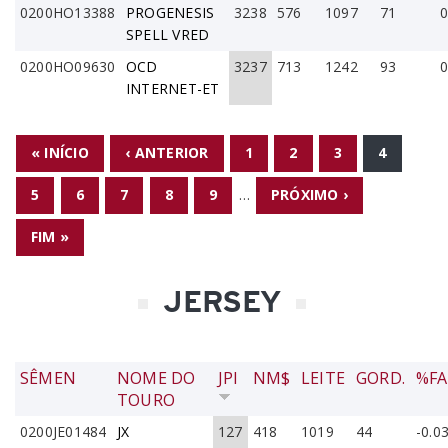
0200HO13388
PROGENESIS
3238
576
1097
71
0
SPELL VRED
0200HO09630
OCD
3237
713
1242
93
0
INTERNET-ET
PÁGINAS
« INÍCIO
‹ ANTERIOR
1
2
3
4
5
6
7
8
9
…
PRÓXIMO ›
FIM »
JERSEY
SÊMEN
NOME DO
JPI
NM$
LEITE
GORD.
%F
TOURO
0200JE01484
JX
127
418
1019
44
-0.0