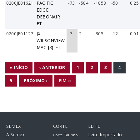
0200JE01621
PACIFIC
-73
-584
-1858
-50
0.25
EDGE
DEBONAIR
ET
0200JE01127
JX
-7
2
-305
-12
0.01
WILSONVIEW
MAC {3}-ET
PÁGINAS
« INÍCIO
‹ ANTERIOR
1
2
3
4
5
PRÓXIMO ›
FIM »
SEMEX
CORTE
LEITE
A Semex
Leite Importado
Corte Taurino