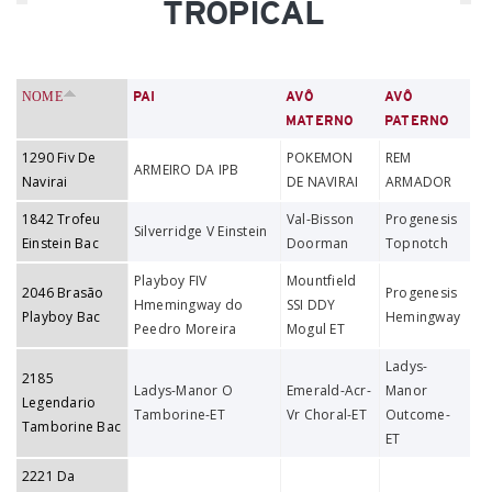
TROPICAL
NOME
PAI
AVÔ
AVÔ
MATERNO
PATERNO
1290 Fiv De
POKEMON
REM
ARMEIRO DA IPB
Navirai
DE NAVIRAI
ARMADOR
1842 Trofeu
Val-Bisson
Progenesis
Silverridge V Einstein
Einstein Bac
Doorman
Topnotch
Playboy FIV
Mountfield
2046 Brasão
Progenesis
Hmemingway do
SSI DDY
Playboy Bac
Hemingway
Peedro Moreira
Mogul ET
Ladys-
2185
Ladys-Manor O
Emerald-Acr-
Manor
Legendario
Tamborine-ET
Vr Choral-ET
Outcome-
Tamborine Bac
ET
2221 Da