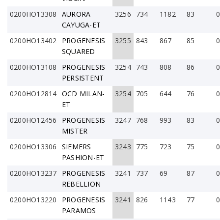
0200HO13308
AURORA
3256
734
1182
83
0
CAYUGA-ET
0200HO13402
PROGENESIS
3255
843
867
85
0
SQUARED
0200HO13108
PROGENESIS
3254
743
808
86
0
PERSISTENT
0200HO12814
OCD MILAN-
3254
705
644
76
0
ET
0200HO12456
PROGENESIS
3247
768
993
83
0
MISTER
0200HO13306
SIEMERS
3243
775
723
75
0
PASHION-ET
0200HO13237
PROGENESIS
3241
737
69
87
0
REBELLION
0200HO13220
PROGENESIS
3241
826
1143
77
0
PARAMOS