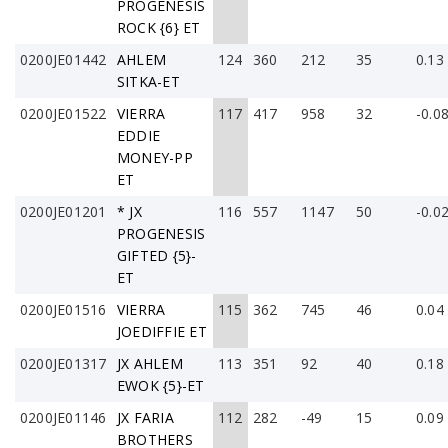
PROGENESIS
ROCK {6} ET
0200JE01442
AHLEM
124
360
212
35
0.13
SITKA-ET
0200JE01522
VIERRA
117
417
958
32
-0.0
EDDIE
MONEY-PP
ET
0200JE01201
* JX
116
557
1147
50
-0.0
PROGENESIS
GIFTED {5}-
ET
0200JE01516
VIERRA
115
362
745
46
0.04
JOEDIFFIE ET
0200JE01317
JX AHLEM
113
351
92
40
0.18
EWOK {5}-ET
0200JE01146
JX FARIA
112
282
-49
15
0.09
BROTHERS