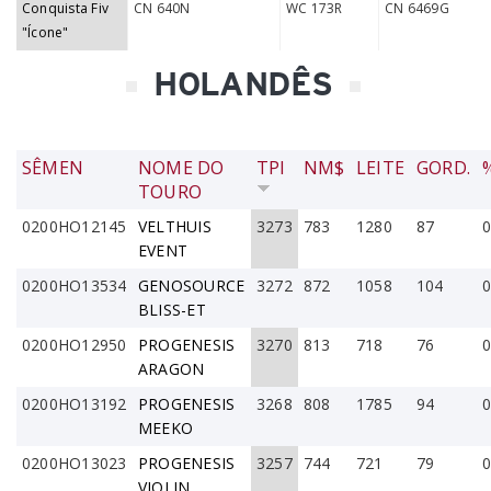
Conquista Fiv
CN 640N
WC 173R
CN 6469G
"Ícone"
HOLANDÊS
SÊMEN
NOME DO
TPI
NM$
LEITE
GORD.
TOURO
0200HO12145
VELTHUIS
3273
783
1280
87
0
EVENT
0200HO13534
GENOSOURCE
3272
872
1058
104
0
BLISS-ET
0200HO12950
PROGENESIS
3270
813
718
76
0
ARAGON
0200HO13192
PROGENESIS
3268
808
1785
94
0
MEEKO
0200HO13023
PROGENESIS
3257
744
721
79
0
VIOLIN