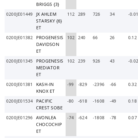
BRIGGS {3}
0200JE01449
JX AHLEM
112
289
726
34
-0.0
STARSKY {6}
ET
0200JE01382
PROGENESIS
102
240
66
26
0.12
DAVIDSON
ET
0200JE01345
PROGENESIS
102
239
926
43
-0.0
MEDIATOR
ET
0200JE01381
KASH-IN
-99
-829
-2396
-66
0.32
KNOX ET
0200JE01534
PACIFIC
-80
-618
-1608
-49
0.18
CREST SOBE
0200JE01296
AVONLEA
-74
-624
-1808
-78
0.07
CHOCOCHIP
ET